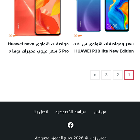
سعر ومواصفات هواوي بي لايت
مواصفات هواوي Huawei nova
HUAWEI P30 lite New Edition
5 Pro سعر عيوب مميزات نوفا ٥
الإصدار الجديد
برو
»
3
2
1
من نحن
سياسة الخصوصية
اتصل بنا
موبي زون
© 2026 جميع الحقوق محفوظة.