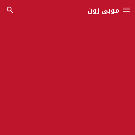
موبي زون