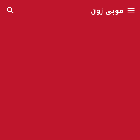
موبي زون