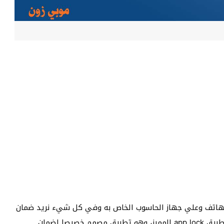
لهاتف وعلي جهاز الحاسوب الخاص به وفي كل شيء نريد ضمان
الخصوصية، وعدم التلصص من الآخرين اليوم نقدم لكم تطبيق app lock المميز، وهو تطبيق مصمم خصيصا لضمان