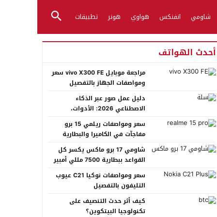
شاومي
انفنكس
هواوي
هونر
تطبيقات
أحدث الهواتف
مراجعة موبايل vivo X300 FE سعر
ومواصفات الجهاز بالتفصيل
دليل عمل صور عبر الذكاء
الاصطناعي 2026: الأدوات،
الأساليب، وأفضل المنصات العربية
سعر ومواصفات ريلمي 15 برو
مفاجآت في الكاميرا والبطارية
شاومي 17 برو ماكس يكسر كل
القواعد ببطارية 7500 مللي أمبير
عملاقة
سعر ومواصفات نوكيا C21 عيوب
التليفون بالتفصيل
كيف أثر حدث التنصيف على
تكنولوجيا البيتكوين؟