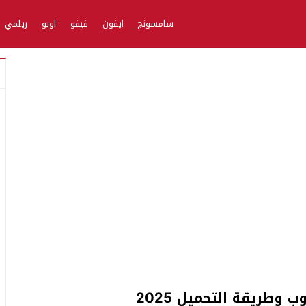
سامسونج
ايفون
فيفو
اوبو
ريلمي