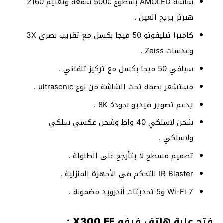
شاشة AMOLED بسطوع 5000 شمعة وتعتيم 2160
هيرتز يريح العين .
كاميرا تيليفوتو 50 ميجا بكسل مع تقريب بصري 3X
وعدسات Zeiss .
سيلفي 50 ميجا بكسل مع تركيز تلقائي .
مستشعر بصمة تحت الشاشة من نوع ultrasonic .
يدعم تصوير فيديو بجودة 8K .
شحن لاسلكي 40 واط وشحن عكسي سلكي
ولاسلكي .
تصميم مسطح لا يتأرجح على الطاولة .
IR Blaster للتحكم في الأجهزة المنزلية .
Wi-Fi 7 و5 تحديثات أندرويد مضمونة .
فتح علبة هاتف فيفو X300 FE :