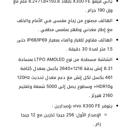
يأتي فيفو X300 FE بأبعاد 150.8×71.8×8.2 ملم مع
وزن 190 جرام .
الهاتف مصنوع من زجاج مقسى في الأمام والخلف
مع إطار معدني وظهر بملمس مطفي .
الهاتف مقاوم للغبار والماء بمعيار IP68/IP69 حتى
1.5 متر لمدة 30 دقيقة .
الشاشة مسطحة من نوع LTPO AMOLED بمساحة
6.31 إنش بدقة 1216×2640 بكسل بمعدل كثافة
461 بكسل لكل إنش مع دعم معدل تحديث 120Hz
وHDR10+ وسطوع يصل إلى 5000 شمعة وتعتيم
2160 هيرتز .
يتوفر vivo X300 FE بإصدارين :
الإصدار الأول: 256 جيجا تخزين مع 12 جيجا
رام .