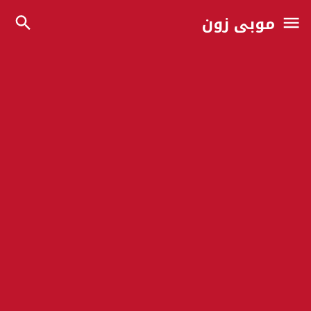
موبي زون