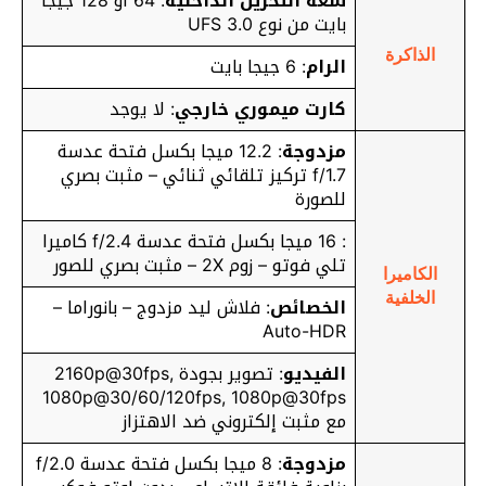
سعة التخزين الداخلية
: 64 أو 128 جيجا
بايت من نوع UFS 3.0
الذاكرة
الرام
: 6 جيجا بايت
كارت ميموري خارجي
: لا يوجد
مزدوجة
: 12.2 ميجا بكسل فتحة عدسة
f/1.7 تركيز تلقائي ثنائي – مثبت بصري
للصورة
: 16 ميجا بكسل فتحة عدسة f/2.4 كاميرا
تلي فوتو – زوم 2X – مثبت بصري للصور
الكاميرا
الخلفية
الخصائص
: فلاش ليد مزدوج – بانوراما –
Auto-HDR
الفيديو
: تصوير بجودة 2160p@30fps,
1080p@30/60/120fps, 1080p@30fps
مع مثبت إلكتروني ضد الاهتزاز
مزدوجة
: 8 ميجا بكسل فتحة عدسة f/2.0