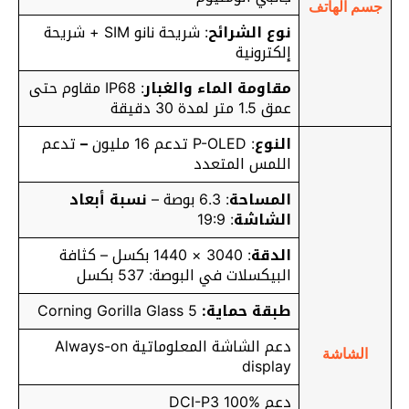
جسم الهاتف
نوع الشرائح
: شريحة نانو SIM + شريحة
إلكترونية
مقاومة الماء والغبار
: IP68 مقاوم حتى
عمق 1.5 متر لمدة 30 دقيقة
النوع
: P-OLED تدعم 16 مليون
–
تدعم
اللمس المتعدد
المساحة
: 6.3 بوصة –
نسبة أبعاد
الشاشة
: 19:9
الدقة
: 3040 × 1440 بكسل – كثافة
البيكسلات في البوصة: 537 بكسل
طبقة حماية:
Corning Gorilla Glass 5
دعم الشاشة المعلوماتية Always-on
الشاشة
display
دعم DCI-P3 100%