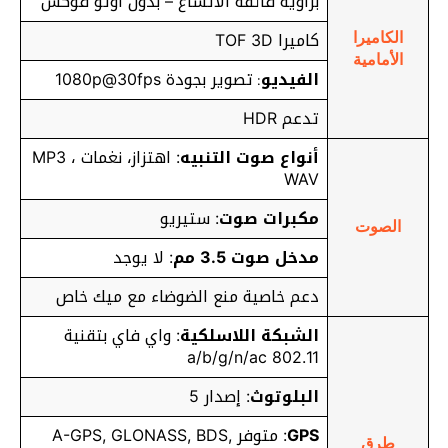
بزاوية فائقة الاتساع – بدون اوتو فوكس
كاميرا TOF 3D
الكاميرا
الأمامية
الفيديو
تصوير بجودة 1080p@30fps
:
تدعم HDR
أنواع صوت التنبيه
: اهتزاز، نغمات MP3 ،
WAV
مكبرات صوت
: ستيريو
الصوت
مدخل صوت 3.5 مم
: لا يوجد
دعم خاصية منع الضوضاء مع ميك خاص
الشبكة اللاسلكية
: واي فاي بتقنية
802.11 a/b/g/n/ac
البلوتوث
: إصدار 5
GPS
: متوفر A-GPS, GLONASS, BDS,
طرق