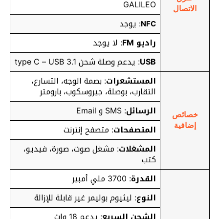
GALILEO
الاتصال
يوجد
:
NFC
راديو FM
: لا يوجد
USB
: يدعم وصلة شحن type C – USB 3.1
المستشعرات
: بصمة الوجه، التسارع،
التقارب، بوصلة، جيروسكوب، بارومتر
الرسائل
: SMS و Email
خصائص
إضافية
المتصفحات
: متصفح إنترنت
المشغلات
: مشغل صوت، صورة، فيديو،
كتب
القدرة
: 3700 ملي أمبير
النوع
: ليثيوم بوليمر غير قابلة للإزالة
الشحن السريع
:
يدعم 18 وات