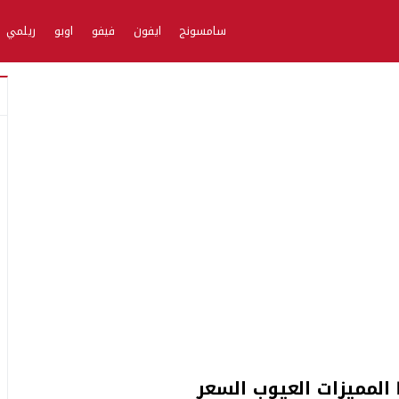
سامسونج
ايفون
فيفو
اوبو
ريلمي