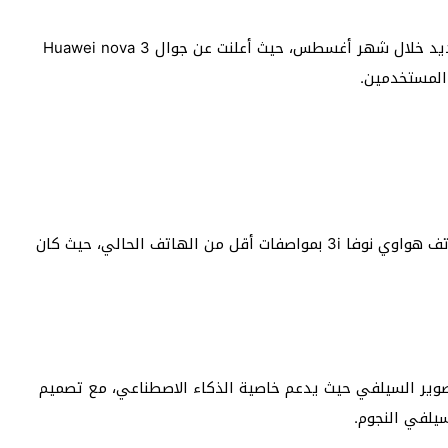
تطل علينا شركة هواوي الصينية بموديل هاتف ذكي جديد خلال شهر أغسطس، حيث أعلنت عن جوال Huawei nova 3
المستخدمين.
كانت قد أطلقت في وقت سابق من نفس الشهر عن هاتف هواوي نوفا 3i بمواصفات أقل من الهاتف الحالي، حيث كان
وير السيلفي حيث يدعم خاصية الذكاء الاصطناعي، مع تصميم
يلفي النجوم.