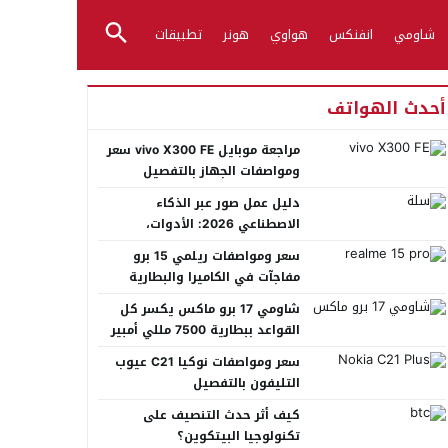
شاومي
انفنكس
هواوي
هونر
تطبيقات
أحدث الهواتف
مراجعة موبايل vivo X300 FE سعر
ومواصفات الجهاز بالتفصيل
دليل عمل صور عبر الذكاء
الاصطناعي 2026: الأدوات،
الأساليب، وأفضل المنصات العربية
سعر ومواصفات ريلمي 15 برو
مفاجآت في الكاميرا والبطارية
شاومي 17 برو ماكس يكسر كل
القواعد ببطارية 7500 مللي أمبير
عملاقة
سعر ومواصفات نوكيا C21 عيوب
التليفون بالتفصيل
كيف أثر حدث التنصيف على
تكنولوجيا البيتكوين؟