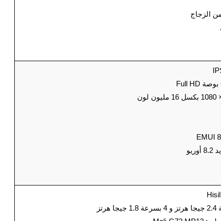
ن الزجاج
ريو