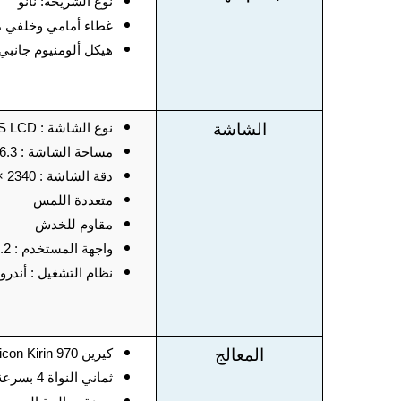
نوع الشريحة: نانو
غطاء أمامي وخلفي م
هيكل ألومنيوم جانبي
الشاشة
نوع الشاشة : IPS LCD
مساحة الشاشة : 6.3 بوصة Full HD
دقة الشاشة : 2340 × 1080 بكسل 16 مليون لون
متعددة اللمس
مقاوم للخدش
واجهة المستخدم : EMUI 8.2
نظام التشغيل : أندرويد 8.2 أو
المعالج
كيرين Hisilicon Kirin 970
ثماني النواة 4 بسرعة 2.4 جيجا هرتز و 4 بسرعة 1.8 جيجا هرتز