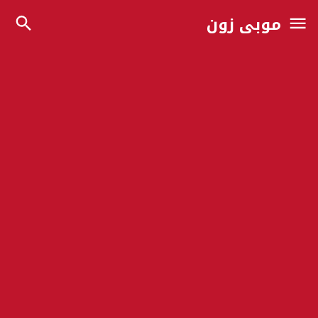
موبي زون