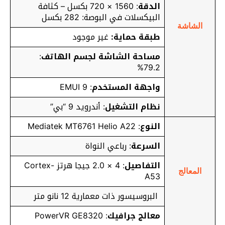
الدقة
: 1560 × 720 بكسل – كثافة
البيكسلات في البوصة: 282 بكسل
الشاشة
طبقة حماية:
غير موجود
مساحة الشاشة لجسم الهاتف
:
79.2%
واجهة المستخدم
: EMUI 9
نظام التشغيل
: أندرويد 9 “بي”
النوع
: Mediatek MT6761 Helio A22
السرعة
: رباعي النواة
التفاصيل
: 4 × 2.0 جيجا هرتز Cortex-
المعالج
A53
البروسيسور ذات معمارية 12 نانو متر
معالج جرافيك
: PowerVR GE8320