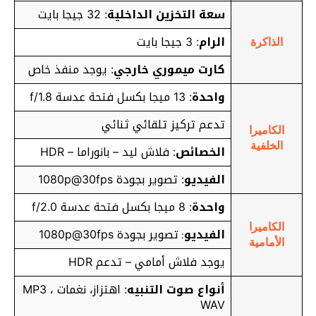
سعة التخزين الداخلية
: 32 جيجا بايت
الرام
: 3 جيجا بايت
الذاكرة
كارت ميموري خارجي
: يوجد منفذ خاص
واحدة
: 13 ميجا بكسل فتحة عدسة f/1.8
تدعم تركيز تلقائي ثنائي
الكاميرا
الخلفية
الخصائص
: فلاش ليد – بانوراما – HDR
الفيديو
: تصوير بجودة 1080p@30fps
واحدة
: 8 ميجا بكسل فتحة عدسة f/2.0
الكاميرا
الفيديو
تصوير بجودة 1080p@30fps
:
الأمامية
يوجد فلاش أمامي – تدعم HDR
أنواع صوت التنبيه
: اهتزاز، نغمات MP3 ،
WAV