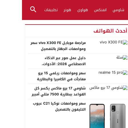
شاومي
انفنكس
هواوي
هونر
تطبيقات
أحدث الهواتف
مراجعة موبايل vivo X300 FE سعر
ومواصفات الجهاز بالتفصيل
دليل عمل صور عبر الذكاء
الاصطناعي 2026: الأدوات،
الأساليب، وأفضل المنصات العربية
سعر ومواصفات ريلمي 15 برو
مفاجآت في الكاميرا والبطارية
شاومي 17 برو ماكس يكسر كل
القواعد ببطارية 7500 مللي أمبير
عملاقة
سعر ومواصفات نوكيا C21 عيوب
التليفون بالتفصيل