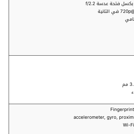
امي
ء