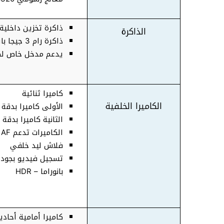
ذاكرة تخزين داخلية 32 جيجا باي
الذاكرة
ذاكرة رام 3 جيجا بايت
يدعم مدخل خاص لكارت 
كاميرا ثنائية
الكاميرا الخلفية
الأولى كاميرا بدقة 13 ميجا بكسل فتحة عدسة f/2.0
الثانية كاميرا بدقة 5 ميجا بكسل فتحة عدسة f/2.4
الكاميرات تدعم AF – مستشعر عميق
فلاش ليد خلفي
تسجيل فيديو بجودة 80p@30fps
بانوراما – HDR
كاميرا أمامية أحادي