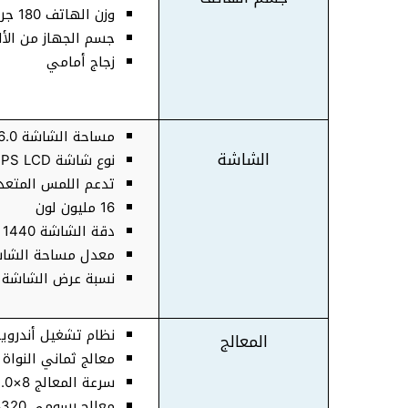
وزن الهاتف 180 جرام
جسم الجهاز من الأل
زجاج أمامي
مساحة الشاشة 6.0 بوصة
الشاشة
نوع شاشة IPS LCD
تدعم اللمس المتعد
16 مليون لون
دقة الشاشة 1440 × 720 بكسل
معدل مساحة الشاشة 
نسبة عرض الشاشة 18:9
نظام تشغيل أندرويد أ
المعالج
معالج ثماني النواة Mediatek Helio P22
سرعة المعالج
8×2.0 GHz نوع Cortex-A53
معالج رسومي PowerVR GE8320