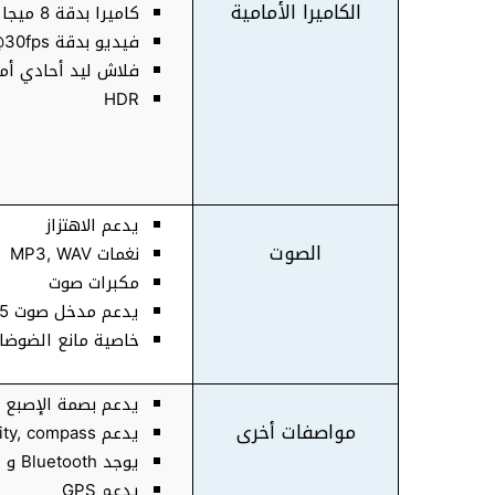
الكاميرا الأمامية
كاميرا بدقة 8 ميجا بكسل فتحة عدسة f/2.2
فيديو بدقة 720p@30fps في الثانية
فلاش ليد أحادي أم
HDR
يدعم الاهتزاز
الصوت
نغمات MP3, WAV
مكبرات صوت
يدعم مدخل صوت 3.5 مم
خاصية مانع الضوضا
يدعم بصمة الإصبع Fingerprint
مواصفات أخرى
يدعم accelerometer, gyro, proximity, compass
يوجد Bluetooth و Wi-Fi
يدعم GPS