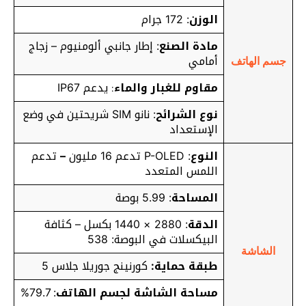
الوزن
: 172 جرام
مادة الصنع
: إطار جانبي ألومنيوم – زجاج
أمامي
جسم الهاتف
مقاوم للغبار والماء
يدعم IP67
:
نوع الشرائح
: نانو SIM شريحتين في وضع
الإستعداد
النوع
: P-OLED تدعم 16 مليون
–
تدعم
اللمس المتعدد
المساحة
: 5.99 بوصة
الدقة
: 2880 × 1440 بكسل – كثافة
البيكسلات في البوصة: 538
الشاشة
طبقة حماية:
كورنينج جوريلا جلاس 5
مساحة الشاشة لجسم الهاتف
: 79.7%