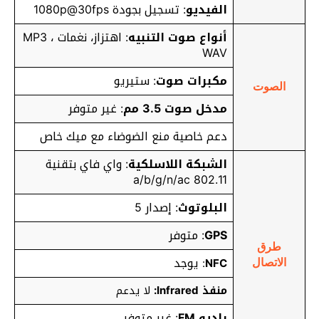
الفيديو
: تسجيل بجودة 1080p@30fps
أنواع صوت التنبيه
: اهتزاز، نغمات MP3 ،
WAV
مكبرات صوت
: ستيريو
الصوت
مدخل صوت 3.5 مم
: غير متوفر
دعم خاصية منع الضوضاء مع ميك خاص
الشبكة اللاسلكية
: واي فاي بتقنية
802.11 a/b/g/n/ac
البلوتوث
: إصدار 5
GPS
: متوفر
طرق
يوجد
:
NFC
الاتصال
منفذ Infrared:
لا يدعم
راديو FM
: غير متوفر