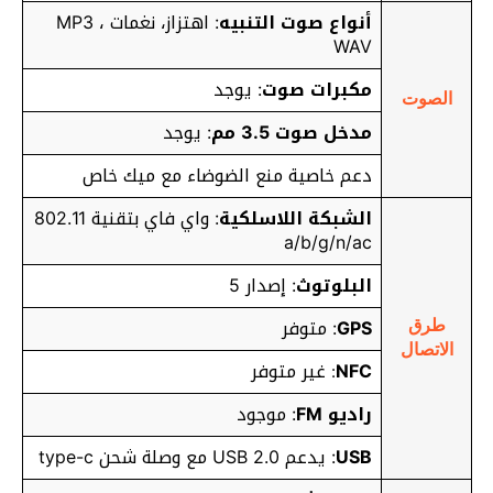
أنواع صوت التنبيه
: اهتزاز، نغمات MP3 ،
WAV
مكبرات صوت
: يوجد
الصوت
مدخل صوت 3.5 مم
: يوجد
دعم خاصية منع الضوضاء مع ميك خاص
الشبكة اللاسلكية
: واي فاي بتقنية 802.11
a/b/g/n/ac
البلوتوث
: إصدار 5
GPS
: متوفر
طرق
الاتصال
NFC
غير متوفر
:
راديو FM
: موجود
USB
: يدعم
USB 2.0 مع وصلة شحن type-c