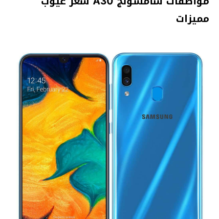
مواصفات سامسونج A30 سعر عيوب
مميزات