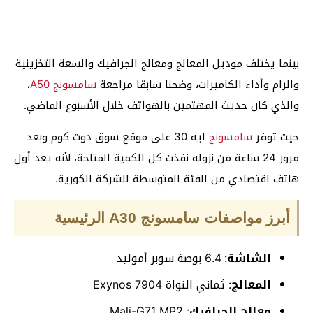
بينما يختلف موديل المعالج ومعالج الجرافيك والسعة التخزينية
والرام وأداء الكاميرات، وضحنا سابقا مراجعة
سامسونج A50
،
والذي كان حديث المهتمين بالهواتف خلال الأسبوع الماضي.
حيث توفر
سامسونج
ايه 30 على موقع سوق دوت كوم وبعد
مرور 24 ساعة من نزوله نفذت كل الكمية المتاحة، لأنه يعد أول
هاتف اقتصادي من الفئة المتوسطة للشركة الكورية.
أبرز مواصفات سامسونج A30 الرئيسية
الشاشة
: 6.4 بوصة سوبر أموليد
المعالج
: ثماني النواة Exynos 7904
معالج الجرافيك
: Mali-G71 MP2