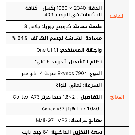
الدقة
: 2340 × 1080 بكسل – كثافة
البيكسلات في البوصة: 403
الشاشة
طبقة حماية:
كورنينج جوريلا جلاس 3
مساحة الشاشة لجسم الهاتف
: 84.9 %
واجهة المستخدم
: One UI 1.1
نظام التشغيل
: أندرويد 9 “باي”
النوع
: Exynos 7904 سرعة 14 نانو متر
السرعة
: ثماني النواة
التفاصيل
: : 2×1.8 جيجا هرتز Cortex-A73
المعالج
: 6×1.6 جيجا هرتز
Cortex-A53
معالج جرافيك
: Mali-G71 MP2
سعة التخزين الداخلية
: 64 جيجا بايت