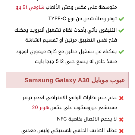
متوسطة على عكس وحش الألعاب
شاومي 9t برو
توفر وصلة شحن من نوع TYPE-C
التليفون يأتي بأحدث نظام تشغيل أندرويد يمكنك
فتح نفس التطبيق مرتين أو تقسيم الشاشة
يمكنك من تشغيل خطين مع كارت ميموري لوجود
منفذ خاص له يتسع حتى 512 جيجا بايت
عيوب موبايل Samsung Galaxy A30
عدم دعم نظارات الواقع الافتراضي لعدم توفر
مستشعر جيروسكوب على عكس
هونر 20
لا يدعم الاتصال بخاصية NFC
غطاء الهاتف الخلفي بلاستيكي وليس معدني