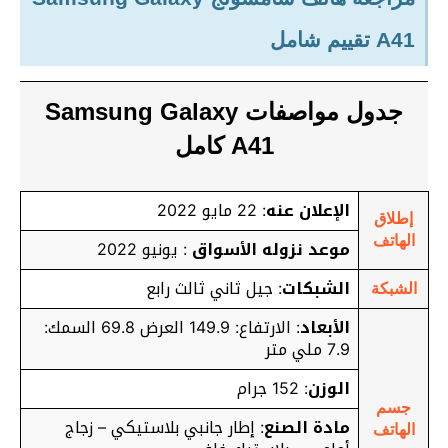
A41 تقييم شامل
جدول مواصفات Samsung Galaxy
A41 كامل
الإعلان عنه
: 22 مايو 2022
إطلاق
الهاتف
موعد نزوله الأسواق
: يونيو 2022
الشبكات
: جيل ثاني ثالث رابع
الشبكة
الأبعاد
: الارتفاع: 149.9 العرض 69.8 السمك:
7.9 ملي متر
الوزن
: 152 جرام
جسم
مادة الصنع
: إطار جانبي بلاستيكي – زجاج
الهاتف