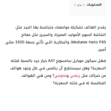
المحتويات
عرض
يقدم الهاتف تشكيلة مواصفات متجانسة بها الجيد مثل
الشاشة السوبر الأموليد المميزة، والسيئ مثل معالج
Mediatek Helio P65، والبطارية التي تأتي بسعة 3500 مللي
أمبير.
فهل سيكون موبايل سامسونج A41 خيار جيد بالنسبة لفئته
السعرية؟ وهل سيستطيع أن ينافس في ظل وجود هواتف
من شركات مثل
ريلمي
و
شاومي
؟ ومن هي الهواتف
المنافسة له في فئته السعرية؟