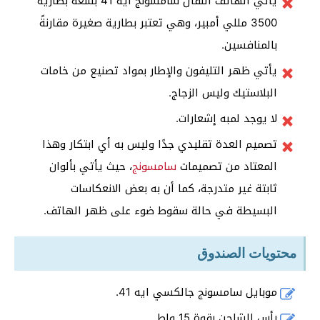
يأتي الهاتف النقال سامسونج ايه 41 بسعة بطارية
3500 مللي أمبير، وهي تعتبر بطارية صغيرة مقارنةً
بالمنافسين.
يأتي ظهر التليفون والإطار بمواد تصنيع من خامات
البلاستيك وليس الزجاج.
لا يوجد لمبه إشعارات.
تصميم العدة تقليدي جدًا وليس به أي ابتكار وهذا
المعتاد من تصميمات
سامسونج
، حيث يأتي بألوان
ثابتة غير متدرجة، كما أن به بعض الانعكاسات
البسيطة في حالة سقوط ضوء على ظهر الهاتف.
محتويات الصندوق
موبايل سامسونج جالكسي ايه 41.
رأس الشاحن بقوة 15 واط.