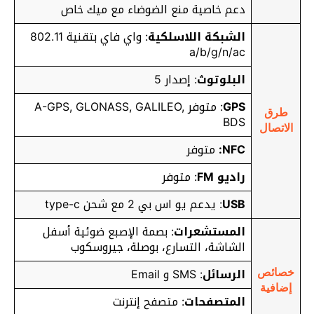
دعم خاصية منع الضوضاء مع ميك خاص
الشبكة اللاسلكية
: واي فاي بتقنية 802.11
a/b/g/n/ac
البلوتوث
: إصدار 5
GPS
: متوفر A-GPS, GLONASS, GALILEO,
طرق
BDS
الاتصال
NFC:
متوفر
راديو FM
: متوفر
USB
: يدعم يو اس بي 2 مع شحن type-c
المستشعرات
: بصمة الإصبع ضوئية أسفل
الشاشة، التسارع، بوصلة، جيروسكوب
الرسائل
: SMS و Email
خصائص
إضافية
المتصفحات
: متصفح إنترنت