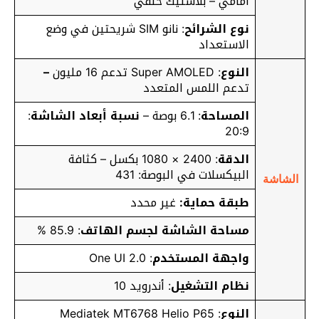
أمامي – بلاستيك خلفي
نوع الشرائح
: نانو SIM شريحتين في وضع
الاستعداد
النوع
: Super AMOLED تدعم 16 مليون
–
تدعم اللمس المتعدد
المساحة
: 6.1 بوصة –
نسبة أبعاد الشاشة
:
20:9
الدقة
: 2400 × 1080 بكسل – كثافة
البيكسلات في البوصة: 431
الشاشة
طبقة حماية:
غير محدد
مساحة الشاشة لجسم الهاتف
: 85.9 %
واجهة المستخدم
: One UI 2.0
نظام التشغيل
: أندرويد 10
النوع
: Mediatek MT6768 Helio P65