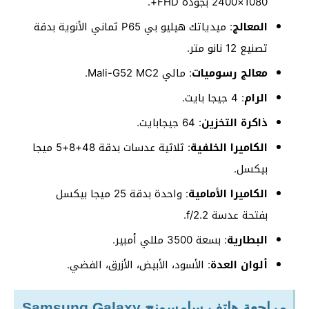
1080×2400 بجودة FHD+.
المعالج
: ميدياتك هيليو بي P65 ثماني الأنوية بدقة
تصنيع 12 نانو متر.
معالج رسوميات
: مالي Mali-G52 MC2.
الرام
: 4 جيجا بايت.
ذاكرة التخزين
: 64 جيجابايت.
الكاميرا الخلفية
: ثلاثية عدسات بدقة 48+8+5 ميجا
بيكسل.
الكاميرا الأمامية
: واحدة بدقة 25 ميجا بيكسل
بفتحة عدسة f/2.2.
البطارية
: بسعة 3500 مللي أمبير.
ألوان العدة
: الأسود، الأبيض، الأزرق، الفضي.
مراجعة هاتف سامسونج Samsung Galaxy