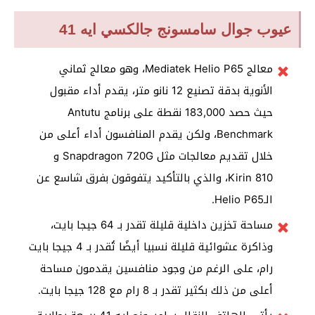
عيوب جوال سامسونج جالكسي ايه 41
معالج Mediatek Helio P65، وهو معالج ثماني
الأنوية بدقة تصنيع 12 نانو متر، يقدم أداء مقبول
حيث حصد 183,000 نقطة على برنامج Antutu
Benchmark، ولكن يقدم المنافسون أداء أعلى من
خلال تقديم معالجات مثل Snapdragon 720G و
Kirin 810، والذي بالتأكيد يتفوقون بفرق شاسع عن
الـHelio P65.
مساحة تخزين داخلية قليلة تقدر بـ 64 جيجا بايت،
وذاكرة عشوائية قليلة نسبيا أيضًا تُقدر بـ 4 جيجا بايت
رام، على الرغم من وجود منافسين يقدمون مساحة
أعلى من ذلك بكثير تقدر بـ 8 رام مع 128 جيجا بايت.