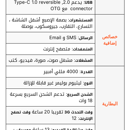
: يدعم 2.0, Type-C 1.0 reversible
USB
connector
مع OTG
: بصمة الإصبع أشفل الشاشة ،
المستشعرات
التسارع، التقارب، جيروسكوب، بوصلة
: SMS و Email
خصائص
الرسائل
إضافية
: متصفح إنترنت
المتصفحات
: مشغل صوت، صورة، فيديو، كتب
المشغلات
: 4000 مللي أمبير
القدرة
: ليثيوم بوليمر غير قابلة للإزالة
النوع
: تدعم الشحن السريع بسرعة
الشحن السريع
18 وات
البطارية
تقريبا 20 ساعة
وقت التحدث 3G
وقت تصفح
: 12
الإنترنت
: 13 ساعة
وقت مشاهدة الفيديو
موسيقى: