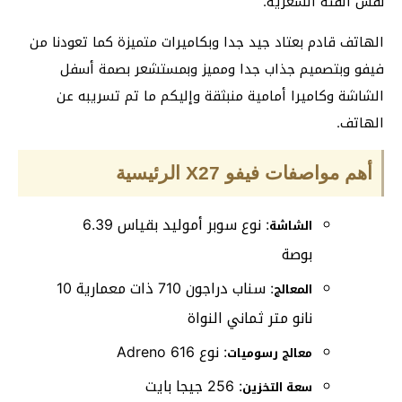
نفس الفئة السعرية.
الهاتف قادم بعتاد جيد جدا وبكاميرات متميزة كما تعودنا من
فيفو وبتصميم جذاب جدا ومميز وبمستشعر بصمة أسفل
الشاشة وكاميرا أمامية منبثقة وإليكم ما تم تسريبه عن
الهاتف.
أهم مواصفات فيفو
X27
الرئيسية
: نوع سوبر أموليد بقياس 6.39
الشاشة
بوصة
: سناب دراجون 710 ذات معمارية 10
المعالج
نانو متر ثماني النواة
: نوع Adreno 616
معالج رسوميات
: 256 جيجا بايت
سعة التخزين