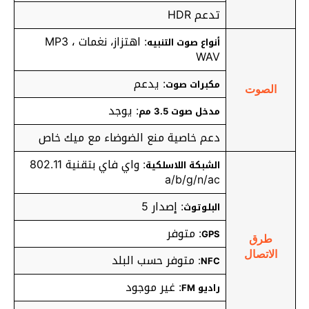
تدعم HDR
: اهتزاز، نغمات MP3 ،
أنواع صوت التنبيه
WAV
: يدعم
مكبرات صوت
الصوت
: يوجد
مدخل صوت 3.5 مم
دعم خاصية منع الضوضاء مع ميك خاص
: واي فاي بتقنية 802.11
الشبكة اللاسلكية
а/b/g/n/ac
: إصدار 5
البلوتوث
: متوفر
GPS
طرق
الاتصال
متوفر حسب البلد
:
NFC
: غير موجود
راديو FM