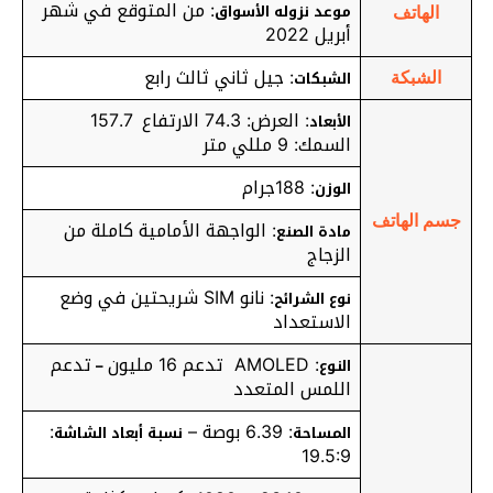
: من المتوقع في شهر
موعد نزوله الأسواق
الهاتف
أبريل 2022
: جيل ثاني ثالث رابع
الشبكات
الشبكة
: العرض: 74.3 الارتفاع 157.7
الأبعاد
السمك: 9 مللي متر
: 188جرام
الوزن
جسم الهاتف
: الواجهة الأمامية كاملة من
مادة الصنع
الزجاج
: نانو SIM شريحتين في وضع
نوع الشرائح
الاستعداد
: AMOLED تدعم 16 مليون
تدعم
النوع
–
اللمس المتعدد
: 6.39 بوصة –
:
المساحة
نسبة أبعاد الشاشة
19.5:9