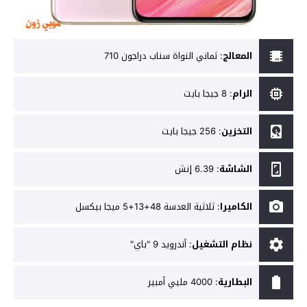
المعالج
:
ثماني النواة سناب دراجون 710
الرام
:
8 جيجا بايت
التخزين
:
256 جيجا بايت
الشاشة
:
6.39 إنش
الكاميرا
:
ثلاثية العدسة 48+13+5 ميجا بيكسل
نظام التشغيل
:
أندرويد 9 "باي"
البطارية
:
4000 مليي أمبير