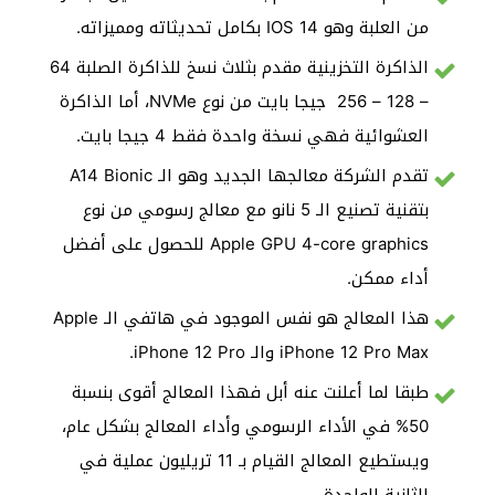
من العلبة وهو IOS 14 بكامل تحديثاته ومميزاته.
الذاكرة التخزينية مقدم بثلاث نسخ للذاكرة الصلبة 64
– 128 – 256 جيجا بايت من نوع NVMe، أما الذاكرة
العشوائية فهي نسخة واحدة فقط 4 جيجا بايت.
تقدم الشركة معالجها الجديد وهو الـ A14 Bionic
بتقنية تصنيع الـ 5 نانو مع معالج رسومي من نوع
Apple GPU 4-core graphics للحصول على أفضل
أداء ممكن.
هذا المعالج هو نفس الموجود في هاتفي الـ Apple
iPhone 12 Pro Max والـ iPhone 12 Pro.
طبقا لما أعلنت عنه أبل فهذا المعالج أقوى بنسبة
50% في الأداء الرسومي وأداء المعالج بشكل عام،
ويستطيع المعالج القيام بـ 11 تريليون عملية في
الثانية الواحدة.