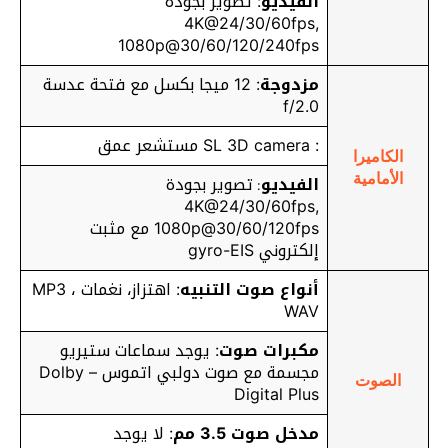
الفيديو
: تصوير بجودة
4K@24/30/60fps,
1080p@30/60/120/240fps
مزدوجة
: 12 ميجا بكسل مع فتحة عدسة
f/2.0
: SL 3D camera مستشعر عمق
الكاميرا
الفيديو
تصوير بجودة
الأمامية
:
4K@24/30/60fps,
1080p@30/60/120fps مع مثبت
إلكتروني gyro-EIS
أنواع صوت التنبيه
: اهتزاز، نغمات MP3 ،
WAV
مكبرات صوت
: يوجد سماعات ستيريو
مجسمة مع صوت دولبي اتموس – Dolby
الصوت
Digital Plus
مدخل صوت 3.5 مم
: لا يوجد