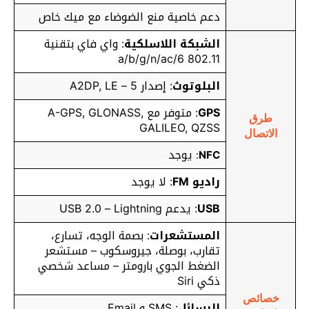
دعم خاصية منع الضوضاء مع ميك خاص
الشبكة اللاسلكية
: واي فاي بتقنية
802.11 a/b/g/n/ac/6
البلوتوث
: إصدار 5 – A2DP, LE
GPS
: متوفر مع A-GPS, GLONASS,
طرق
GALILEO, QZSS
الاتصال
يوجد
:
NFC
راديو FM
: لا يوجد
USB
: يدعم USB 2.0 – Lightning
المستشعرات
: بصمة الوجه، تسارع،
تقارب، بوصلة، جيروسكوب – مستشعر
الضغط الجوي بارومتر – مساعد شخصي
ذكي Siri
خصائص
الرسائل
: SMS و Email