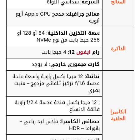
السرعة
: سداسي النواة
المعالج
معالج جرافيك
: مدمج Apple GPU أربع
أنوية
سعة التخزين الداخلية
: 64 أو 128 أو
256 جيجا بايت من نوع NVMe
الذاكرة
رام
ايفون
12
: 4 جيجا بايت
كارت ميموري خارجي
: لا يوجد
ثنائية
: 12 ميجا بكسل زاوية واسعة فتحة
عدسة f/1.6 تركيز تلقائي مزدوج – مثبت
بصري
: 12 ميجا بكسل فتحة عدسة f/2.4 زاوية
فائقة الاتساع
الكاميرا
الخلفية
خصائص الكاميرا
: فلاش ليد رباعي –
بانوراما – HDR