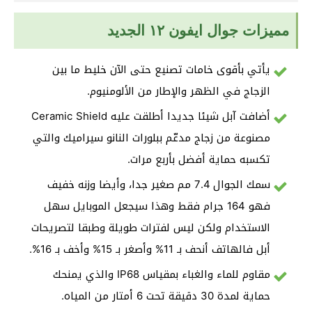
مميزات جوال ايفون ١٢ الجديد
يأتي بأقوى خامات تصنيع حتى الآن خليط ما بين
الزجاج في الظهر والإطار من الألومنيوم.
أضافت آبل شيئا جديدا أطلقت عليه Ceramic Shield
مصنوعة من زجاج مدعّم ببلورات النانو سيراميك والتي
تكسبه حماية أفضل بأربع مرات.
سمك الجوال 7.4 مم صغير جدا، وأيضا وزنه خفيف
فهو 164 جرام فقط وهذا سيجعل الموبايل سهل
الاستخدام ولكن ليس لفترات طويلة وطبقا لتصريحات
أبل فالهاتف أنحف بـ 11% وأصغر بـ 15% وأخف بـ 16%.
مقاوم للماء والغباء بمقياس IP68 والذي يمنحك
حماية لمدة 30 دقيقة تحت 6 أمتار من المياه.