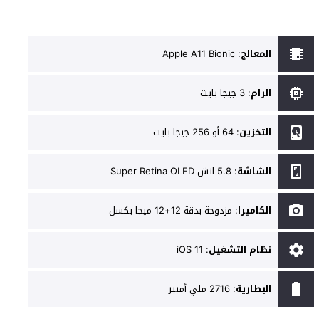
المعالج
:
Apple A11 Bionic
الرام
:
3 جيجا بايت
التخزين
:
64 أو 256 جيجا بايت
الشاشة
:
5.8 انش Super Retina OLED
الكاميرا
:
مزدوجة بدقة 12+12 ميجا بكسل
نظام التشغيل
:
iOS 11
البطارية
:
2716 ملي أمبير