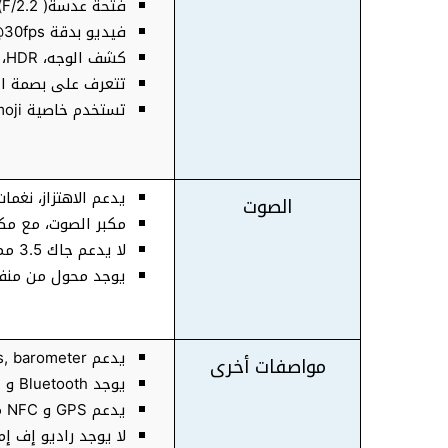
فتحة عدسة( F/2.2)
فيديو بدقة 1080p@30fps في الثانية
كشف الوجه، HDR، بانوراما
تتعرف على بصمة ال
تستخدم خاصية Animoji للتواصل عبر الأيقونات
يدعم الاهتزاز، نغمات
الصوت
مكبر الصوت، مع مكب
لا يدعم جاك 3.5 مم
يوجد محول من منفذ Lightning إلى منفذ 3.5
يدعم accelerometer, gyro, proximity, compass, barometer
مواصفات أخرى
يوجد Bluetooth و Wi-Fi
يدعم GPS و NFC من نوع Apple Pay
لا يوجد راديو إف إم M radio