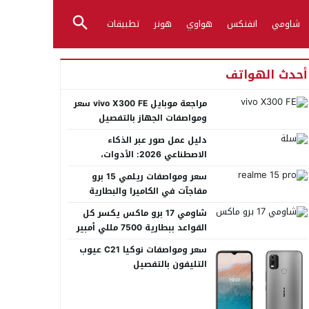
شاومي
انفنكس
هواوي
هونر
تطبيقات
أحدث الهواتف
مراجعة موبايل vivo X300 FE سعر
ومواصفات الجهاز بالتفصيل
دليل عمل صور عبر الذكاء
الاصطناعي 2026: الأدوات،
الأساليب، وأفضل المنصات العربية
سعر ومواصفات ريلمي 15 برو
مفاجآت في الكاميرا والبطارية
شاومي 17 برو ماكس يكسر كل
القواعد ببطارية 7500 مللي أمبير
عملاقة
سعر ومواصفات نوكيا C21 عيوب
التليفون بالتفصيل