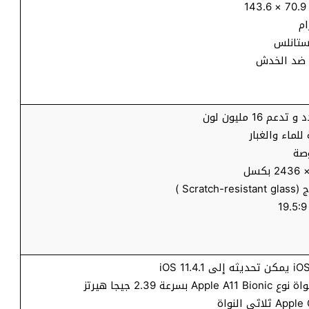
ستانلس
 ضد الخدش
 16 مليون لون
Scr )
عة 2.39 جيجا هيرتز