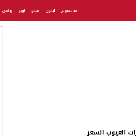
سامسونج
ايفون
فيفو
اوبو
ريلمي