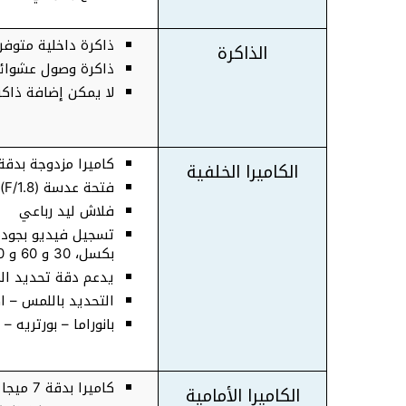
ذاكرة داخلية متوفرة 64 جيجا بايت ، 256 جيجا
الذاكرة
ذاكرة وصول عشوائي 3 جيجا
لا يمكن إضافة ذاكر
كاميرا مزدوجة بدقة 12 ميجا بكس
الكاميرا الخلفية
فتحة عدسة (F/1.8)- وفتحة عدسة( F/2.4)
فلاش ليد رباعي
بكسل، 30 و 60 و 120 و 240 لقطة في الثانية
يدعم دقة تحديد ال
التحديد باللمس – 
بانوراما – بورتريه – HDR
كاميرا بدقة 7 ميجا بكسل
الكاميرا الأمامية