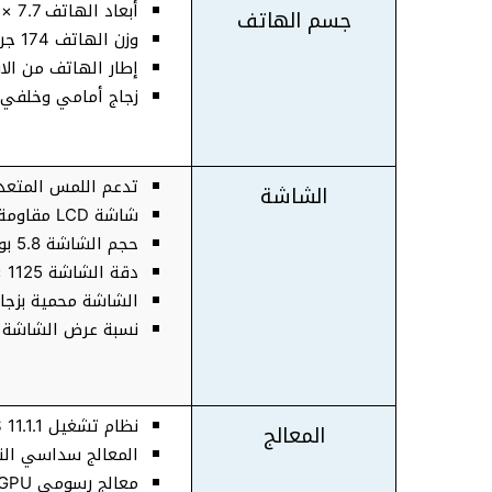
أبعاد الهاتف 7.7 × 70.9 × 143.6
جسم الهاتف
وزن الهاتف 174 جرام
إطار الهاتف من الا
زجاج أمامي وخلفي
تدعم اللمس المتعدد و تدعم
الشاشة
شاشة LCD مقاومة للماء والغبار
حجم الشاشة 5.8 بوصة
دقة الشاشة 1125 × 2436 بكسل
الشاشة محمية بزجاج (atch-resistant glass
نسبة عرض الشاشة 19.5:9
نظام تشغيل iOS 11.1.1 يمكن تحديثه إلى iOS 11.4.1
المعالج
المعالج سداسي النواة نوع Apple A11 Bionic بسر
معالج رسومي Apple GPU ثلاثي النواة