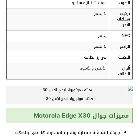
الصوت
سماعات ثنائية ستريو
تركيب
لا يدعم
سماعات
الأذن
NFC
يدعم
الراديو
لا يدعم
البصمة
في زر الطاقة
ألوان
الأبيض والأسود
الهاتف
هاتف موتورولا ايدج اكس 30
مميزات جوال Motorola Edge X30
جودة الشاشة ممتازة ونسبة استحواذها على واجهة