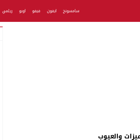
سامسونج
ايفون
فيفو
اوبو
ريلمي
ميزات والعيوب