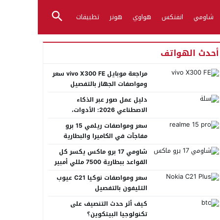
شاومي
انفنكس
هواوي
هونر
تطبيقات
أحدث الهواتف
مراجعة موبايل vivo X300 FE سعر
ومواصفات الجهاز بالتفصيل
دليل عمل صور عبر الذكاء
الاصطناعي 2026: الأدوات،
الأساليب، وأفضل المنصات العربية
سعر ومواصفات ريلمي 15 برو
مفاجآت في الكاميرا والبطارية
شاومي 17 برو ماكس يكسر كل
القواعد ببطارية 7500 مللي أمبير
عملاقة
سعر ومواصفات نوكيا C21 عيوب
التليفون بالتفصيل
كيف أثر حدث التنصيف على
تكنولوجيا البيتكوين؟