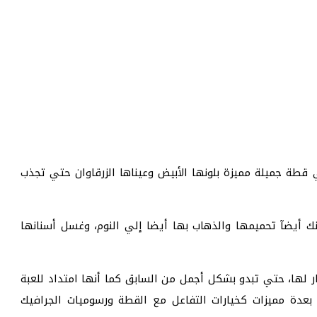
طة جميلة مميزة بلونها الأبيض وعيناها الزرقاوان حتي تجذب
 أيضآ تحميمها والذهاب بها أيضا إلي النوم، وغسل أسنانها
 لها، حتي تبدو بشكل أجمل من السابق كما أنها امتداد للعبة
my talkin” لكنها تزيد عنه بعدة مميزات كخيارات التفاعل مع القطة ورسوميات الجرافيك