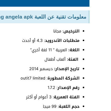
معلومات تقنية عن اللعبة my talking angela apk
الترخيص
: مجانا
متطلبات الأندرويد
: 4.3 أو أحدث
اللغة:
العربية ” 11 لغة أخري”
الفئة:
ألعاب أطفال
تاريخ الإصدار:
ديسمبر 2014
الشركة
المطورة
: outit7 limited
رقم الإصدار
: 1.7.2
الفئة العمرية
: 3 أعوام أو أكثر
حجم اللعبة
: 99 ميجا