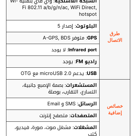
الشبكة اللاسلكية
: واي فاي بتقنية Wi-
Fi 802.11 a/b/g/n/ac, WiFi Direct,
hotspot
البلوتوث
: إصدار 5
طرق
GPS
: متوفر A-GPS, BDS
الاتصال
Infrared port
: لا يوجد
راديو FM
: يوجد
USB
: يدعم microUSB 2.0 مع OTG
المستشعرات
: بصمة الإصبع جانبية،
التسارع، التقارب، بوصلة
الرسائل
: SMS و Email
خصائص
إضافية
المتصفحات
: متصفح إنترنت
المشغلات
: مشغل صوت، صورة، فيديو،
كتب