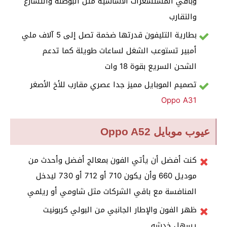
وباقي المستشعرات الأساسية مثل البوصلة والتسارع
والتقارب
بطارية التليفون قدرتها ضخمة تصل إلى 5 آلاف ملي
أمبير تستوعب الشغل لساعات طويلة كما تدعم
الشحن السريع بقوة 18 وات
تصميم الموبايل مميز جدا عصري مقارب للأخ الأصغر
Oppo A31
عيوب موبايل Oppo A52
كنت أفضل أن يأتي الفون بمعالج أفضل وأحدث من
موديل 660 وأن يكون 710 أو 712 أو 730 ليدخل
المنافسة مع باقي الشركات مثل شاومي أو ريلمي
ظهر الفون والإطار الجانبي من البولي كربونيت
يسهل خدشه