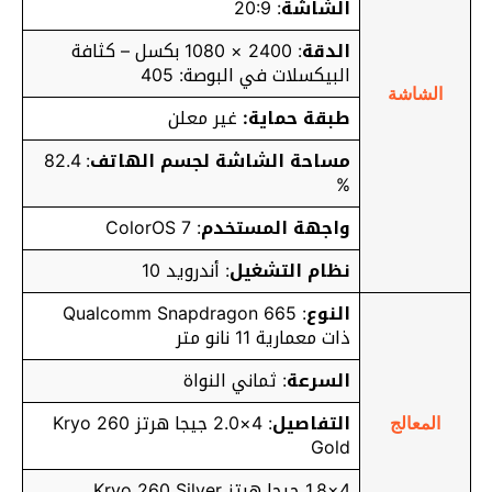
الشاشة
: 20:9
الدقة
: 2400 × 1080 بكسل – كثافة
البيكسلات في البوصة: 405
الشاشة
طبقة حماية:
غير معلن
مساحة الشاشة لجسم الهاتف
: 82.4
%
واجهة المستخدم
: ColorOS 7
نظام التشغيل
: أندرويد 10
النوع
: Qualcomm Snapdragon 665
ذات معمارية 11 نانو متر
السرعة
: ثماني النواة
التفاصيل
: 4×2.0 جيجا هرتز Kryo 260
المعالج
Gold
4×1.8 جيجا هرتز Kryo 260 Silver