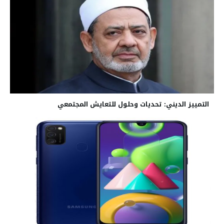
التمييز الديني: تحديات وحلول للتعايش المجتمعي