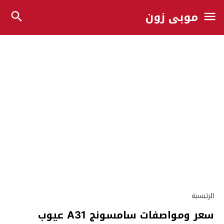
موبي زون
الرئيسية
سعر ومواصفات سامسونج A31 عيوب