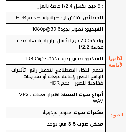
: 5 ميجا بكسل f/2.4 خاصة بالعزل
الخصائص
: فلاش ليد – بانوراما – دعم HDR
الفيديو
: تصوير بجودة 1080p@30
واحدة:
20 ميجا بكسل بزاوية واسعة فتحة
عدسة f/2.2
الفيديو
تصوير بجودة 1080p@30fps
:
الكاميرا
الأمامية
تدعم الذكاء الاصطناعي لتجميل رائع- تأثيرات
الواقع المعزز لإضافة قبعات أو تسريحات
فكاهية للصور – دعم HDR
أنواع صوت التنبيه
: اهتزاز، نغمات MP3 ،
WAV
مكبرات صوت
: متوفر مزدوجة
الصوت
مدخل صوت 3.5 مم
: يوجد