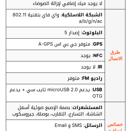
لا يوجد ميك إضافي لإزالة الضوضاء
الشبكة اللاسلكية
: واي فاي بتقنية 802.11
a/b/g/n/ac
البلوتوث
: إصدار 5
GPS
: متوفر جي بي اس A-GPS
طرق
يوجد
:
NFC
الاتصال
IR
لا يوجد
:
راديو FM
: متوفر
USB
: يدعم microUSB 2.0 تايب سي + يدعم
OTG
المستشعرات
: بصمة الإصبع ضوئية أسفل
الشاشة، التسارع، التقارب، بوصلة، جيروسكوب
الرسائل
: SMS و Email
خصائص
إضافية