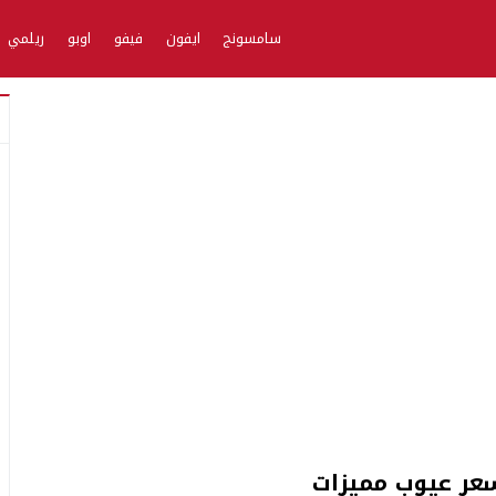
سامسونج
ايفون
فيفو
اوبو
ريلمي