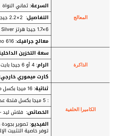
السرعة
: ثماني النواة
التفاصيل
: 2×2.2 جيجا هرتز Kryo 360 Gold
المعالج
6×1.7 جيجا هرتز Kryo 360 Silver
معالج جرافيك
: Adreno 616
سعة التخزين الداخلية
الرام
: 4 أو 6 جيجا بايت
الذاكرة
كارت ميموري خارجي
:
ثنائية
: 16 ميجا بكسل مع فتحة عدسة f/1.7 تركيز تلقائي ثنائي
: 5 ميجا بكسل فتحة عدسة f/2.4 مستشعر عمق للعزل
الكاميرا الخلفية
الخصائص
: فلاش ليد – با
الفيديو
توفر خاصية التثبيت الإلكترو