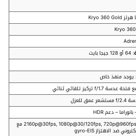
: 64 أو 128 جيجا بايت
 يوجد منفذ خاص
نوراما – دعم HDR
: تصوير بجودة 2160p@30fps, 1080p@30/120fps, 720p@960fps مع
ني ضد الاهتزاز gyro-EIS