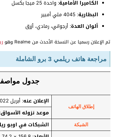
الكاميرا الأمامية
: واحدة 25 ميجا بكسل
البطارية
: 4045 ملي أمبير
ألوان العدة
: أرجواني، رمادي، أزرق
تم الإعلان رسميا عن النسخة الأحدث من Realme وهو
ريل
مراجعة هاتف ريلمي 3 برو الشاملة
جدول مواصفات e 3 Pro
الإعلان عنه
: أبريل 2022
إطلاق الهاتف
موعد نزوله الأسواق
:
الشبكات في اوبو ريلمي 3 النسخة الا
الشبكة
الأبعاد
: 156.8 × 74.2 × 8.3 ملي متر