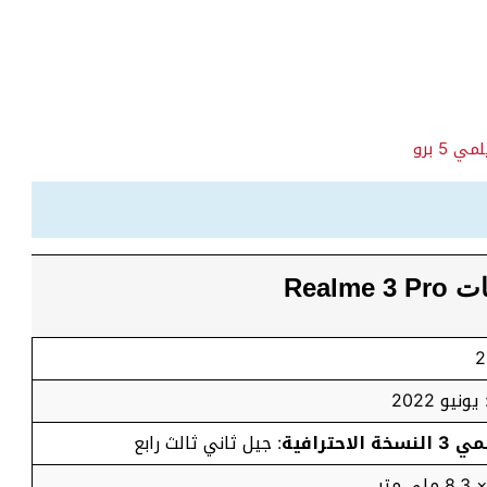
مي 5 برو
Realm
 يونيو 2022
حترافية
: جيل ثاني ثالث رابع