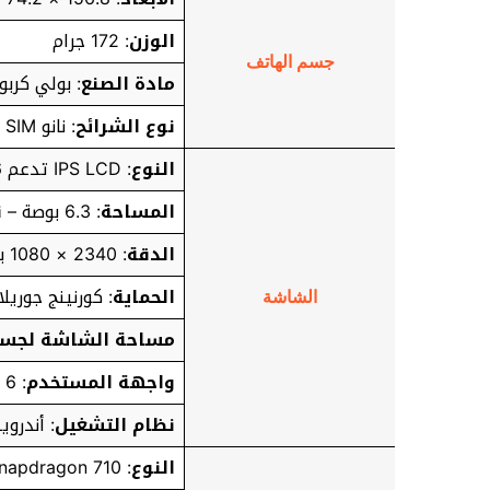
الوزن
: 172 جرام
جسم الهاتف
مادة الصنع
: بولي كربو
نوع الشرائح
: نانو SIM شريحتين في وضع الاستعداد
النوع
: IPS LCD تدعم 16 مليون
المساحة
: 6.3 بوصة –
ن
الدقة
: 2340 × 1080 بكسل – كثافة البيكسلات في البوصة: 409
الحماية
: كورنينج جوريلا
الشاشة
مساحة الشاشة لجسم
واجهة المستخدم
: ColorOS 6
نظام التشغيل
: أندرويد 9 “ب
النوع
: Qualcomm Snapdragon 710 ذات معمارية 10 نانو متر