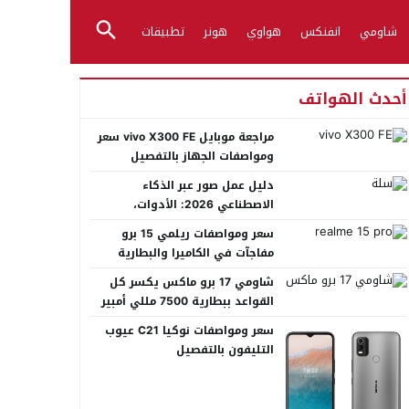
شاومي
انفنكس
هواوي
هونر
تطبيقات
أحدث الهواتف
مراجعة موبايل vivo X300 FE سعر
ومواصفات الجهاز بالتفصيل
دليل عمل صور عبر الذكاء
الاصطناعي 2026: الأدوات،
الأساليب، وأفضل المنصات العربية
سعر ومواصفات ريلمي 15 برو
مفاجآت في الكاميرا والبطارية
شاومي 17 برو ماكس يكسر كل
القواعد ببطارية 7500 مللي أمبير
عملاقة
سعر ومواصفات نوكيا C21 عيوب
التليفون بالتفصيل