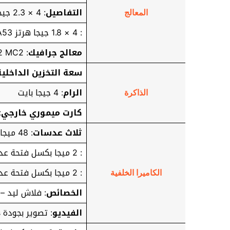
التفاصيل
: 4 × 2.3 جيجا هرتز Cortex-A53
المعالج
: 4 × 1.8 جيجا هرتز Cortex-A53
معالج جرافيك
: Mali-G52 MC2
سعة التخزين الداخلية
الرام
: 4 جيجا بايت
الذاكرة
كارت ميموري خارجي
:
ثلاث عدسات
: 48 ميجا بكسل واسعة – فتحة عدسة f/1.8 تركيز تلقائي ثنائي
: 2 ميجا بكسل فتحة عدسة f/2.4 ماكرو لتصوير الأشياء القريبة
: 2 ميجا بكسل فتحة عدسة f/2.4 مستشعر العمق لعزل الصور
الكاميرا الخلفية
الخصائص
: فلاش ليد – بان
الفيديو
: تصوير بجودة 1080p@30fps