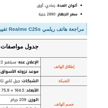
ألوان العدة
: رمادي، أزرق
سعر الجهاز
: 2890 جنية
مراجعة هاتف ريلمي Realme C25s تقييم شامل تفصيلي
جدول مواصفات Realme C25s شامل
الإعلان عنه
: سبتمبر 2022
إطلاق الهاتف
موعد نزوله الأسواق
:
الشبكات
: جيل ثاني ثال
الشبكة
الأبعاد
: 164.5 × 75.9 × 9.6 ملي متر
الوزن
: 209 جرام
جسم الهاتف