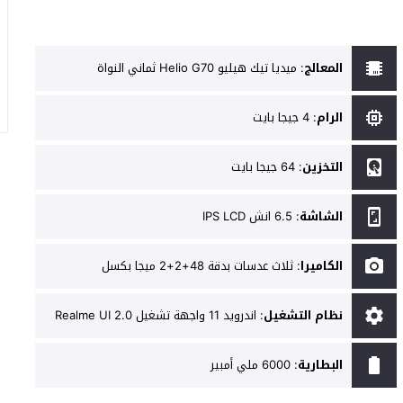
المعالج
:
ميديا تيك هيليو Helio G70 ثماني النواة
الرام
:
4 جيجا بايت
التخزين
:
64 جيجا بايت
الشاشة
:
6.5 انش IPS LCD
الكاميرا
:
ثلاث عدسات بدقة 48+2+2 ميجا بكسل
نظام التشغيل
:
اندرويد 11 واجهة تشغيل Realme UI 2.0
البطارية
:
6000 ملي أمبير