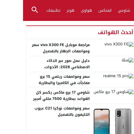
شاومي
انفنكس
هواوي
هونر
تطبيقات
أحدث الهواتف
مراجعة موبايل vivo X300 FE سعر
ومواصفات الجهاز بالتفصيل
دليل عمل صور عبر الذكاء
الاصطناعي 2026: الأدوات،
الأساليب، وأفضل المنصات العربية
سعر ومواصفات ريلمي 15 برو
مفاجآت في الكاميرا والبطارية
شاومي 17 برو ماكس يكسر كل
القواعد ببطارية 7500 مللي أمبير
عملاقة
سعر ومواصفات نوكيا C21 عيوب
التليفون بالتفصيل