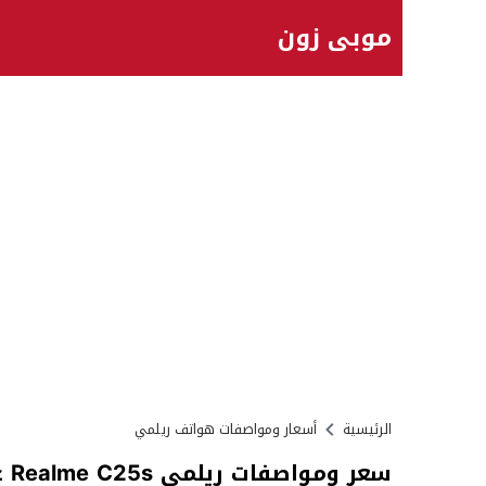
موبي زون
الرئيسية
أسعار ومواصفات هواتف ريلمي
سعر ومواصفات ريلمي Realme C25s عيوب مميزات