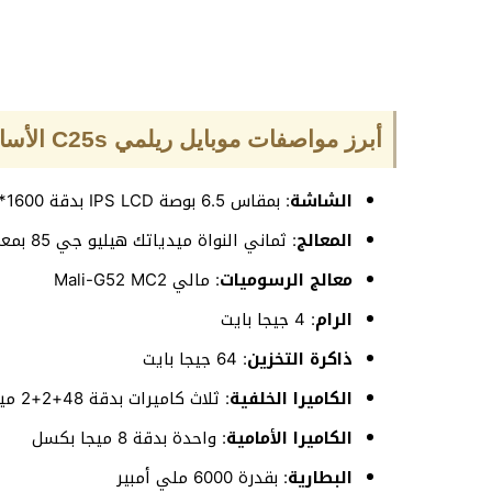
أبرز مواصفات موبايل ريلمي C25s الأساسية
الشاشة
: بمقاس 6.5 بوصة IPS LCD بدقة 1600*720 بكسل
المعالج
: ثماني النواة ميدياتك هيليو جي 85 بمعمارية 12 نانو متر
معالج الرسوميات
: مالي Mali-G52 MC2
الرام
: 4 جيجا بايت
ذاكرة التخزين
: 64 جيجا بايت
الكاميرا الخلفية
: ثلاث كاميرات بدقة 48+2+2 ميجا بكسل
الكاميرا الأمامية
: واحدة بدقة 8 ميجا بكسل
البطارية
: بقدرة 6000 ملي أمبير