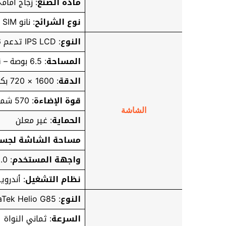
مادة الصنع
: زجاج أما
نوع الشرائح
: نانو SIM شريحتين في وضع الاستعداد
النوع
: IPS LCD تدعم 16 مليون
المساحة
: 6.5 بوصة –
ن
الدقة
: 1600 × 720 بكسل – كثافة البيكسلات في البوصة: 270
قوة الإضاءة
: 570 شمعة
الشاشة
الحماية
: غير معلن
مساحة الشاشة لجسم
واجهة المستخدم
: Realme UI 2.0
نظام التشغيل
: أندرويد 
النوع
: MediaTek Helio G85 معمارية 12 نانو متر
السرعة
: ثماني النواة