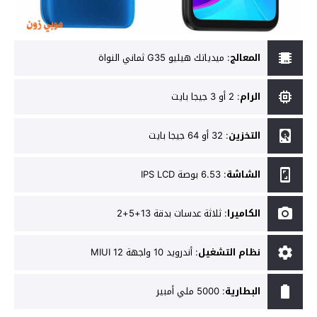
المعالج
:
ميدياتك هيليو G35 ثماني النواة
الرام
:
2 أو 3 جيجا بايت
التخزين
:
32 أو 64 جيجا بايت
الشاشة
:
6.53 بوصة IPS LCD
الكاميرا
:
ثلاثة عدسات بدقة 13+5+2
نظام التشغيل
:
أندرويد 10 واجهة MIUI 12
البطارية
:
5000 ملي أمبير