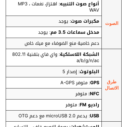
أنواع صوت التنبيه
: اهتزاز، نغمات MP3 ،
WAV
مكبرات صوت
: يوجد
الصوت
مدخل سماعات 3.5 مم
: يوجد
دعم خاصية منع الضوضاء مع ميك خاص
الشبكة اللاسلكية
: واي فاي بتقنية 802.11
a/b/g/n/ac
البلوتوث
: إصدار 5
GPS
: متوفر A-GPS
طرق
الاتصال
NFC:
متوفر
راديو FM
: متوفر
USB
: يدعم microUSB 2.0 مع دعم OTG
المستشعرات
: بصمة الإصبع خلفي، التسارع،