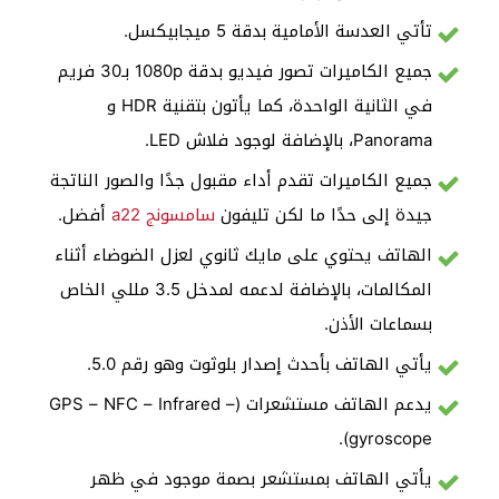
تأتي العدسة الأمامية بدقة 5 ميجابيكسل.
جميع الكاميرات تصور فيديو بدقة 1080p بـ30 فريم
في الثانية الواحدة، كما يأتون بتقنية HDR و
Panorama، بالإضافة لوجود فلاش LED.
جميع الكاميرات تقدم أداء مقبول جدًا والصور الناتجة
جيدة إلى حدًا ما لكن تليفون
سامسونج a22
أفضل.
الهاتف يحتوي على مايك ثانوي لعزل الضوضاء أثناء
المكالمات، بالإضافة لدعمه لمدخل 3.5 مللي الخاص
بسماعات الأذن.
يأتي الهاتف بأحدث إصدار بلوثوت وهو رقم 5.0.
يدعم الهاتف مستشعرات (GPS – NFC – Infrared –
gyroscope).
يأتي الهاتف بمستشعر بصمة موجود في ظهر