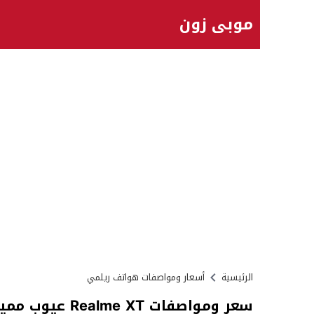
موبي زون
الرئيسية
أسعار ومواصفات هواتف ريلمي
سعر ومواصفات Realme XT عيوب مميزات ريلمي اكس تي