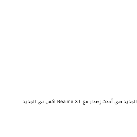
يترقب جمهور مستخدمي ماركة ريلمي إطلاق الموديل الجديد في أحدث إصدار مع Realme XT اكس تي الجديد،