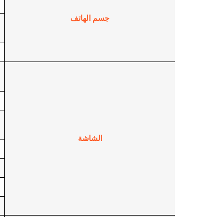
ا
جسم الهاتف
م
أ
ن
ا
ا
ا
ا
ا
الشاشة
ا
م
و
ن