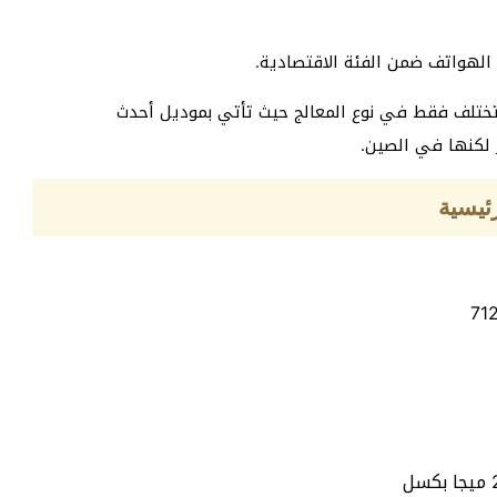
الهواتف ضمن الفئة الاقتصادية.
جد نسخة أخرى من نفس الهاتف Realme XT 730G تختلف فقط في نوع المعالج حيث تأتي بموديل أحدث
ئيسية