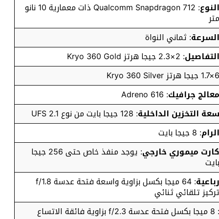
لنوع
: Qualcomm Snapdragon 712 ذات معمارية 10 نانو
تر
لسرعة
: ثماني النواة
لتفاصيل
: 2×2.3 جيجا هرتز Kryo 360 Gold
1 جيجا هرتز Kryo 360 Silver
عالج جرافيك
: Adreno 616
عة التخزين الداخلية
: 128 جيجا بايت من نوع UFS 2.1
لرام
: 8 جيجا بايت
ارت ميموري خارجي
: يوجد منفذ خاص حتى 256 جيجا
ايت
باعية
: 64 ميجا بكسل بزاوية واسعة فتحة عدسة f/1.8
ركيز تلقائي ثنائي
جا بكسل فتحة عدسة f/2.3 بزاوية فائقة الاتساع