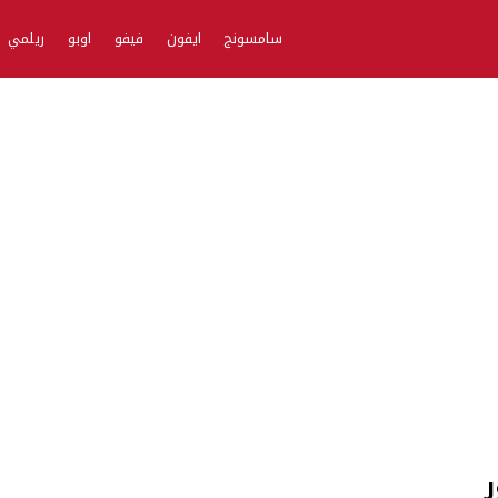
سامسونج
ايفون
فيفو
اوبو
ريلمي