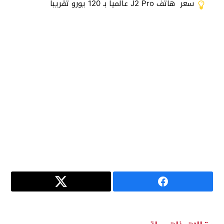
سعر هاتف J2 Pro عالميا بـ 120 يورو تقريبا