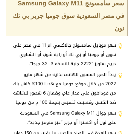
سعر سامسونج Samsung Galaxy M11
في مصر السعودية سوق جوميا جرير بي تك
نون
سعر موبايل سامسونج جالاكسي ام 11 في مصر على
سوق أو جوميا أو بي تك أو راية شوب أو الشناوي
دريم ستورز “2222 جنية للنسخة 3+32 جيجا”.
يبدأ الحجز المسبق للهاتف بداية من شهر مايو
2022 من خلال موقع جوميا مع هديا 100% كاش باك
من فودافون على مدار عام، وضمان 6 شهور للشاشة
ضد الكسر، وقسيمة تخفيض بقيمة 100 ج من جوميا.
سعر جوال Samsung Galaxy M11 في السعودية
على نون أو اكسترا أو جرير “غير متوفر جديد”.
سعر العدة في الهند والصين ما يقرب من 150 دولار