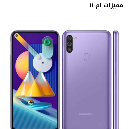
مميزات ام ١١