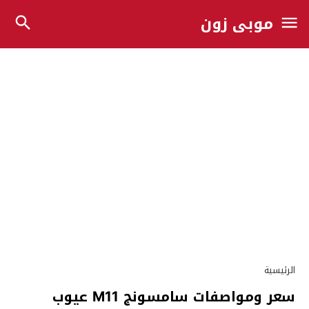
موبي زون
الرئيسية
سعر ومواصفات سامسونج M11 عيوب