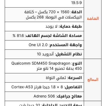
19.5:9
الدقة
: 1560 × 720 بكسل – كثافة
البيكسلات في البوصة: 268 بكسل
الشاشة
طبقة حماية:
لا يوجد
مساحة الشاشة لجسم الهاتف
: 81.6 %
واجهة المستخدم
: One UI 2.0
نظام التشغيل
: أندرويد 10
النوع
: Qualcomm SDM450 Snapdragon
450 بدقة تصنيع 14 نانو متر
السرعة
: ثماني النواة
المعالج
التفاصيل
: 8 × 1.8 جيجا هرتز Cortex-A53
معالج جرافيك
: Adreno 506
سعة التخزين الداخلية
: 32 جيجا بايت