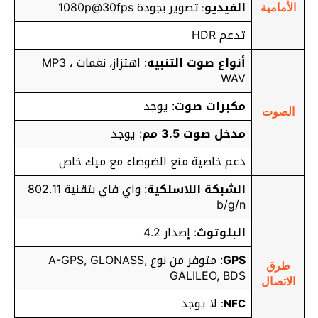
الفيديو
تصوير بجودة 1080p@30fps
:
الأمامية
تدعم HDR
أنواع صوت التنبيه
: اهتزاز، نغمات MP3 ،
WAV
مكبرات صوت
: يوجد
الصوت
مدخل صوت 3.5 مم
: يوجد
دعم خاصية منع الضوضاء مع ميك خاص
الشبكة اللاسلكية
: واي فاي بتقنية 802.11
b/g/n
البلوتوث
: إصدار 4.2
GPS
: متوفر من نوع A-GPS, GLONASS,
طرق
GALILEO, BDS
الاتصال
لا يوجد
:
NFC