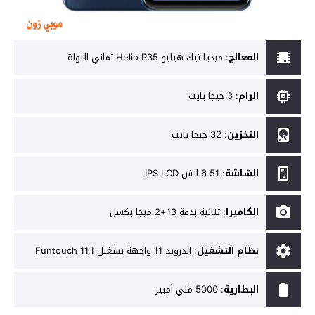
المعالج
:
ميديا تيك هيليو Helio P35 ثماني النواة
الرام
:
3 جيجا بايت
التخزين
:
32 جيجا بايت
الشاشة
:
6.51 انش IPS LCD
الكاميرا
:
ثنائية بدقة 13+2 ميجا بكسل
نظام التشغيل
:
اندرويد 11 واجهة تشغيل Funtouch 11.1
البطارية
:
5000 ملي أمبير