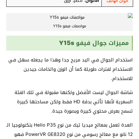
الألوان
: أخضر، أزرق
ألوان الهاتف
مواصفات فيفو Y15s
مميزات جوال فيفو Y15s
استخدام الجوال في اليد مريح جدا وهذا ما يجعله سهل في
الاستخدام لفترات طويلة كما أن الوزن والخامات جيدين
للاستخدام.
شاشة الجوال ليست الأفضل ولكنها مقبولة في تلك الفئة
السعرية لأنها تأتي بدقة HD فقط ولكن مساحتها كبيرة
تسمح بعرض محتوي كبيرة وبصورة جيدة.
العدة تعمل بمعالج ميديا تيك من نوع Helio P35 بتكنولوجيا الـ
12 نانو مع معالج رسومي من نوع PowerVR GE8320 فهو