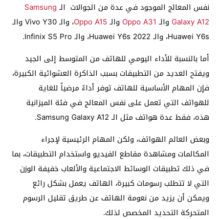
نفس المعالج الموجود في عدة من الجوالات الـ
Samsung
Galaxy A12
والـ
Oppo A31
والـ
Oppo A15
، والـ Vivo Y30 والـ
Huawei Y6s، والـ Huawei Y6s 2022، والـ Infinix S5 Pro.
أما بالنسبة للأداء اليومي للهاتف من المتوسط إلى الجيد
ويفتح العديد من التطبيقات بسبب الذاكرة العشوائية الكبيرة،
فإن المهام الأساسية للهاتف توفر أداءً مرضياً للغاية
للهواتف التي تعمل على نفس المعالج في فئة الميزانية
هذه، فقط عدة هواتف مثل الـ Samsung Galaxy A12.
وبعض العالم الهواتف، ولكن المهام الرئيسية لإجراء
المكالمات ومشاهدة مقاطع الفيديو واستخدام التطبيقات، بما
في ذلك تطبيقات الوسائط الاجتماعية والألعاب خفيفة الوزن
التي لا تتطلب رسومات كبيرة، الهاتف يعمل بشكل رائع
ويمكن أن يزيد من نعومة الهاتف عن طريق تقليل الرسوم
المتحركة التحديد المخصص لذلك.