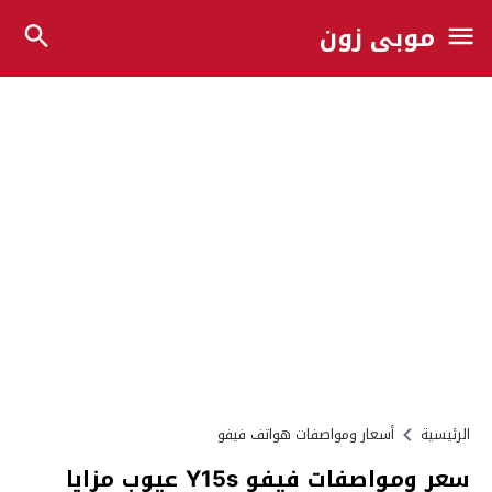
موبي زون
الرئيسية
أسعار ومواصفات هواتف فيفو
سعر ومواصفات فيفو Y15s عيوب مزايا