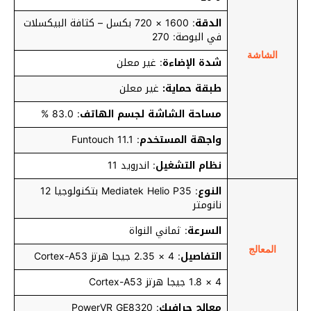
الدقة
: 1600 × 720 بكسل – كثافة البيكسلات
في البوصة: 270
الشاشة
شدة الإضاءة
: غير معلن
طبقة حماية:
غير معلن
مساحة الشاشة لجسم الهاتف
: 83.0 %
واجهة المستخدم
: Funtouch 11.1
نظام التشغيل
: اندرويد 11
النوع
: Mediatek Helio P35 بتكنولوجيا 12
نانومتر
السرعة
: ثماني النواة
المعالج
التفاصيل
: 4 × 2.35 جيجا هرتز Cortex-A53
4 × 1.8 جيجا هرتز Cortex-A53
معالج جرافيك
: PowerVR GE8320