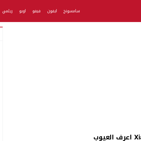
سامسونج
ايفون
فيفو
اوبو
ريلمي