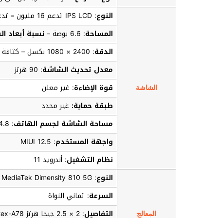
النوع
: IPS LCD تدعم 16 مليون
–
تدع
المساحة
: 6.6 بوصة –
نسبة أبعاد ا
الدقة
: 2400 × 1080 بكسل – كثافة البيكسلات في البوصة: 399
معدل تحديث الشاشة
: 90 هرتز
قوة الإضاءة
: غير معلن
الشاشة
طبقة حماية:
غير محدد
مساحة الشاشة لجسم الهاتف
: 84.8 %
واجهة المستخدم
: MIUI 12.5
نظام التشغيل
: أندرويد 11
النوع
: MediaTek Dimensity 810 5G تكنولوجيا 7 نانو متر
السرعة
: ثماني النواة
التفاصيل
: 2 × 2.5 جيجا هرتز Cortex-A78
المعالج