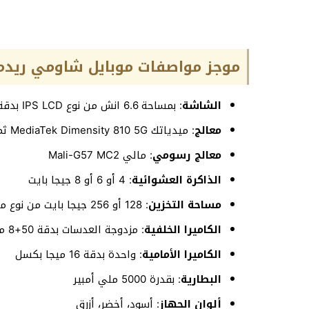
موجز مواصفات موبايل شاومي ريدمي نوت 11t 
الشاشة
: بمساحة 6.6 انش من نوع IPS LCD بدقة 2400*1080 بكسل
معالج
: ميدياتك MediaTek Dimensity 810 5G ثماني النواة
معالج رسومي
: مالي Mali-G57 MC2
الذاكرة العشوائية
: 4 أو 6 أو 8 جيجا بايت
مساحة التخزين
: 128 أو 256 جيجا بايت من نوع من نوع UFS 2.2
الكاميرا الخلفية
: مزدوجة العدسات بدقة 50+8 ميجا بكسل
الكاميرا الأمامية
: واحدة بدقة 16 ميجا بكسل
البطارية
: بقدرة 5000 ملي أمبير
ألوان الجهاز
: أسود، أخضر، أزرق