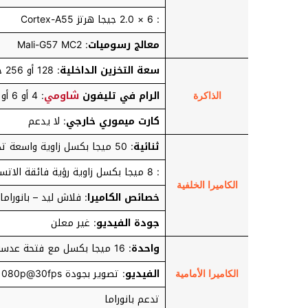
: 6 × 2.0 جيجا هرتز Cortex-A55
معالج رسوميات
: Mali-G57 MC2
سعة التخزين الداخلية
: 128 أو 256 جيجا بايت من نوع UFS 2.2
الرام في تليفون
شاومي
: 4 أو 6 أو 8 جيجا بايت
الذاكرة
كارت ميموري خارجي
: لا يدعم
ثنائية
: 50 ميجا بكسل زاوية واسعة تدعم PDAF
: 8 ميجا بكسل زاوية رؤية فائقة الاتساع
الكاميرا الخلفية
خصائص الكاميرا
: فلاش ليد – بانوراما – 
جودة الفيديو
: غير معلن
واحدة
: 16 ميجا بكسل مع فتحة عدسة واسعة f/2.5
الفيديو
: تصوير بجودة 1080p@30fps
الكاميرا الأمامية
تدعم بانوراما