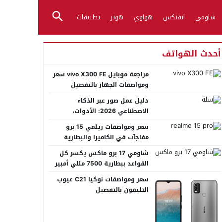
شاومي
انفنكس
هواوي
هونر
تطبيقات
أحدث الهواتف
مراجعة موبايل vivo X300 FE سعر
ومواصفات الجهاز بالتفصيل
دليل عمل صور عبر الذكاء
الاصطناعي 2026: الأدوات،
الأساليب، وأفضل المنصات العربية
سعر ومواصفات ريلمي 15 برو
مفاجآت في الكاميرا والبطارية
شاومي 17 برو ماكس يكسر كل
القواعد ببطارية 7500 مللي أمبير
عملاقة
سعر ومواصفات نوكيا C21 عيوب
التليفون بالتفصيل