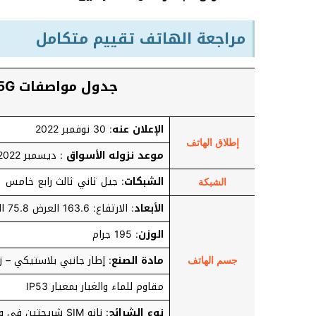
مراجعة الهاتف تقييم متكامل
جدول مواصفات Xiaomi Redmi Note 11T 5G
الإعلان عنه
: 30 نوفمبر 2022
إطلاق الهاتف
موعد نزوله الأسواق
: ديسمبر 2022
الشبكات
: جيل ثاني ثالث رابع خامس
الشبكة
الأبعاد
: الارتفاع: 163.6 العرض 75.8 السمك: 8.8 ملي متر
الوزن
: 195 جرام
مادة الصنع
: إطار جانبي بلاستيكي – 
جسم الهاتف
مقاوم للماء والغبار بمعيار IP53
نوع الشرائح
: نانو SIM شريحتين في وضع الاستعداد