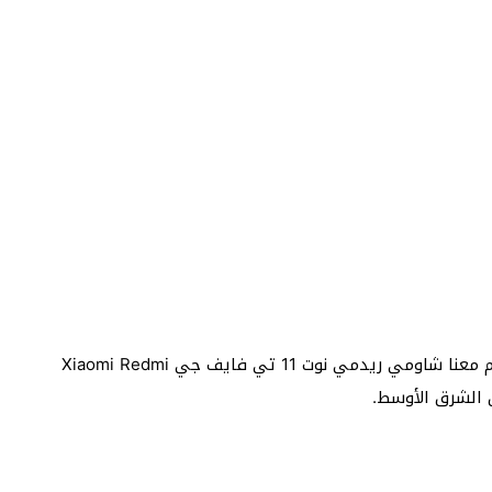
تستمر الشركة الصينية من إصدار الموديلات الأحدث اليوم معنا شاومي ريدمي نوت 11 تي فايف جي Xiaomi Redmi