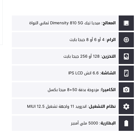
المعالج
:
ميديا تيك Dimensity 810 5G ثماني النواة
الرام
:
4 أو 6 أو 8 جيجا بايت
التخزين
:
128 أو 256 جيجا بايت
الشاشة
:
6.6 انش IPS LCD
الكاميرا
:
مزدوجة بدقة 50+8 ميجا بكسل
نظام التشغيل
:
اندرويد 11 واجهة تشغيل MIUI 12.5
البطارية
:
5000 ملي أمبير