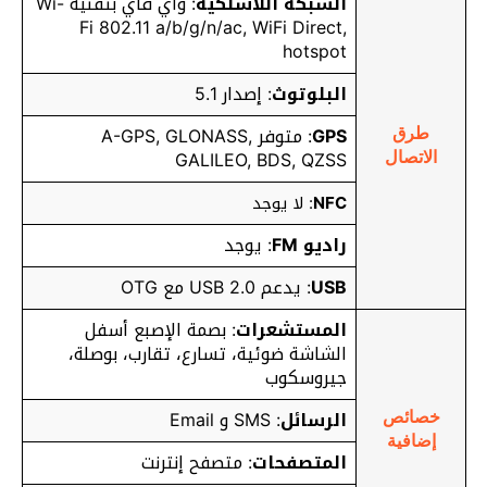
الشبكة اللاسلكية
: واي فاي بتقنية Wi-
Fi 802.11 a/b/g/n/ac, WiFi Direct,
hotspot
البلوتوث
: إصدار 5.1
GPS
: متوفر A-GPS, GLONASS,
طرق
GALILEO, BDS, QZSS
الاتصال
NFC
: لا يوجد
راديو FM
: يوجد
USB
: يدعم USB 2.0 مع OTG
المستشعرات
: بصمة الإصبع أسفل
الشاشة ضوئية، تسارع، تقارب، بوصلة،
جيروسكوب
الرسائل
: SMS و Email
خصائص
إضافية
المتصفحات
: متصفح إنترنت