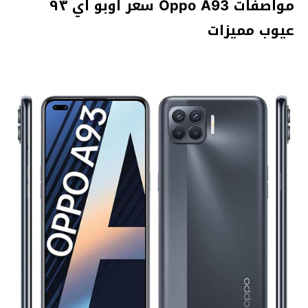
مواصفات Oppo A93 سعر اوبو اي ٩٣
عيوب مميزات