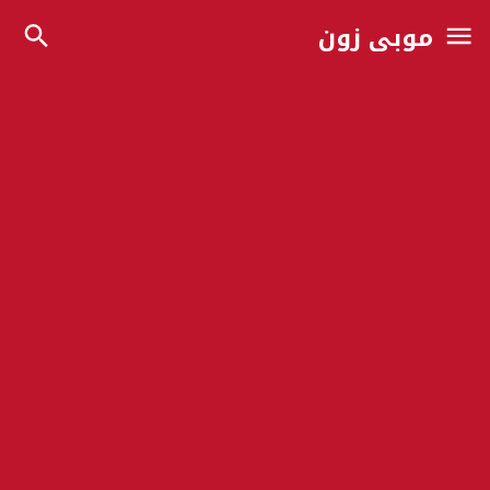
موبي زون