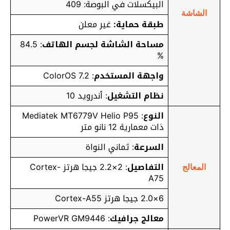
البيكسلات في البوصة: 409
الشاشة
طبقة حماية:
غير معلن
مساحة الشاشة لجسم الهاتف
: 84.5
%
واجهة المستخدم
: ColorOS 7.2
نظام التشغيل
: أندرويد 10
النوع
: Mediatek MT6779V Helio P95
ذات معمارية 12 نانو متر
السرعة
: ثماني النواة
التفاصيل
: 2×2.2 جيجا هرتز Cortex-
المعالج
A75
6×2.0 جيجا هرتز Cortex-A55
معالج جرافيك
: PowerVR GM9446