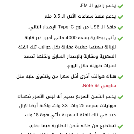
يدعم راديو الـ FM.
يدعم منفذ سماعات الأذن الـ 3.5 ملم.
منفذ الـ USB من نوع Type-C الإصدار الثاني.
يأتي ببطارية بسعة 4000 مللي أمبير غير قابلة
للإزالة سعتها صغيرة مقارنة بكل جوالات تلك الفئة
السعرية ومقارنة بالإصدار السابق ولكنها تصمد
لفترات طويلة خلال اليوم.
هناك هواتف أخرى أقل سعرا من وتتفوق عليه مثل
شاومي Note 9s
.
يدعم الشحن السريع صحيح أنه ليس الأسرع فهناك
موبايلات بسرعة 25 وات، 33 وات، ولكنة أيضا لازال
جيد في تلك الفئة السعرية يأتي بقوة 18 وات.
تستطيع من خلاله شحن البطارية فيما يقارب