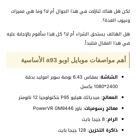
لكن هل هناك تنازلات في هذا الجوال أم لا؟ وما هي مميزات
وعيوب العدة؟.
هل الهاتف يستحق الشراء أم لا؟ كل هذا سأقوم بالإجابة عليه
في هذا المقال فلنبدأ.
أهم مواصفات موبايل اوبو a93 الأساسية
الشاشة
: بمقاس 6.43 بوصة سوبر اموليد بدقة
2400*1080 بكسل
المعالج
: ميدياتك هيليو P95 بتكنولوجيا 12 نانومتر
معالج رسوميات
: باور PowerVR GM9446
الرام
: 8 جيجا بايت
ذاكرة التخزين
: 128 جيجا بايت