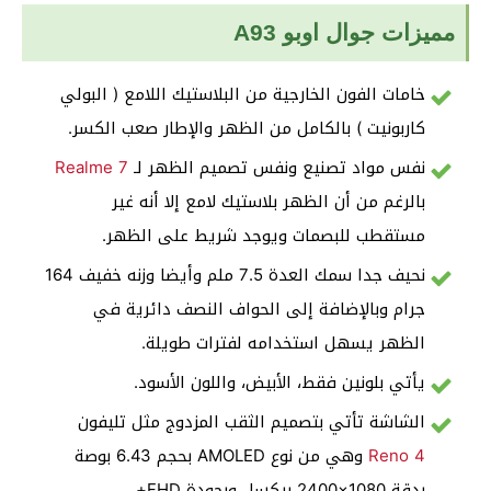
مميزات جوال اوبو A93
خامات الفون الخارجية من البلاستيك اللامع ( البولي
كاربونيت ) بالكامل من الظهر والإطار صعب الكسر.
نفس مواد تصنيع ونفس تصميم الظهر لـ
Realme 7
بالرغم من أن الظهر بلاستيك لامع إلا أنه غير
مستقطب للبصمات ويوجد شريط على الظهر.
نحيف جدا سمك العدة 7.5 ملم وأيضا وزنه خفيف 164
جرام وبالإضافة إلى الحواف النصف دائرية في
الظهر يسهل استخدامه لفترات طويلة.
يأتي بلونين فقط، الأبيض، واللون الأسود.
الشاشة تأتي بتصميم الثقب المزدوج مثل تليفون
Reno 4
وهي من نوع AMOLED بحجم 6.43 بوصة
بدقة 1080×2400 بيكسل وبجودة FHD+.