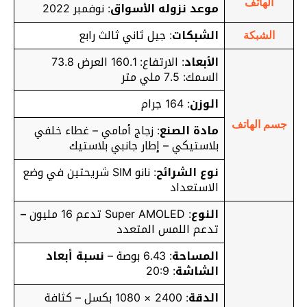
الهاتف
موعد نزوله الأسواق
: نوفمبر 2022
الشبكات
: جيل ثاني ثالث رابع
الشبكة
الأبعاد
: الارتفاع: 160.1 العرض 73.8
السمك: 7.5 ملي متر
الوزن
: 164 جرام
جسم الهاتف
مادة الصنع
: زجاج أمامي – غطاء خلفي
بلاستيكي – إطار جانبي بلاستيك
نوع الشرائح
: نانو SIM شريحتين في وضع
الاستعداد
النوع
: Super AMOLED تدعم 16 مليون
–
تدعم اللمس المتعدد
المساحة
: 6.43 بوصة –
نسبة أبعاد
الشاشة
: 20:9
الدقة
: 2400 × 1080 بكسل – كثافة