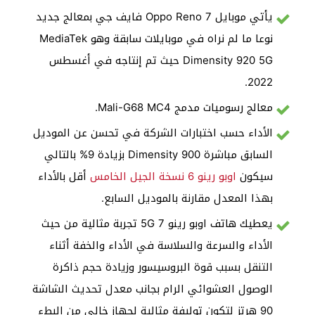
يأتي موبايل Oppo Reno 7 فايف جي بمعالج جديد
نوعا ما لم نراه في موبايلات سابقة وهو MediaTek
Dimensity 920 5G حيث تم إنتاجه في أغسطس
2022.
معالج رسوميات مدمج Mali-G68 MC4.
الأداء حسب اختبارات الشركة في تحسن عن الموديل
السابق مباشرة Dimensity 900 بزيادة 9% بالتالي
سيكون
اوبو رينو 6 نسخة الجيل الخامس
أقل بالأداء
بهذا المعدل مقارنة بالموديل السابع.
يعطيك هاتف اوبو رينو 7 5G تجربة مثالية من حيث
الأداء والسرعة والسلاسة في الأداء والخفة أثناء
التنقل بسبب قوة البروسيسور وزيادة حجم ذاكرة
الوصول العشوائي الرام بجانب معدل تحديث الشاشة
90 هرتز لتكون توليفة مثالية لجهاز خالي من البطء