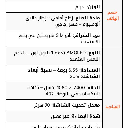
الوزن
: جرام
جسم
مادة الصنع
: زجاج أمامي – إطار جانبي
الهاتف
ألومنيوم – ظهر زجاجي
نوع الشرائح
: نانو SIM شريحتين في وضع
الاستعداد
النوع
: AMOLED تدعم 1 بليون لون
–
تدعم
اللمس المتعدد
المساحة
: 6.55 بوصة –
نسبة أبعاد
الشاشة
: 20:9
الدقة
: 2400 × 1080 بكسل – كثافة
البيكسلات في البوصة: 402
معدل تحديث الشاشة
: 90 هرتز
الشاشة
شدة الإضاءة
: غير معلن
طبقة حماية:
كورنينج جوريلا جلاس