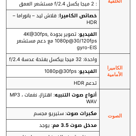
الخلفية
: 2 ميجا بكسل f/2.4 مستشعر العمق
خصائص الكاميرا
: فلاش ليد – بانوراما –
HDR
الفيديو
: تصوير بجودة 4K@30fps,
1080p@30/120fps مع دعم مستشعر
gyro-EIS
واحدة: 32 ميجا بيكسل بفتحة عدسة f/2.4
الكاميرا
الفيديو
: 1080p@30fps
الأمامية
تدعم HDR
أنواع صوت التنبيه
: اهتزاز، نغمات MP3 ،
WAV
مكبرات صوت
: ستيريو مجسم
الصوت
مدخل صوت 3.5 مم
: يوجد