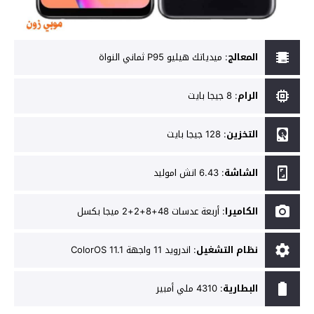
المعالج
:
ميدياتك هيليو P95 ثماني النواة
الرام
:
8 جيجا بايت
التخزين
:
128 جيجا بايت
الشاشة
:
6.43 انش اموليد
الكاميرا
:
أربعة عدسات 48+8+2+2 ميجا بكسل
نظام التشغيل
:
اندرويد 11 واجهة ColorOS 11.1
البطارية
:
4310 ملي أمبير