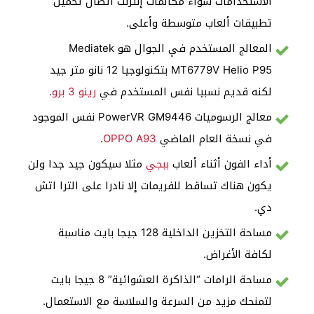
الاستخدامات سواء مكالمات إنترنت اتصال تحميل
تطبيقات ألعاب متوسطة وأعلى.
المعالج المستخدم في الجوال هو Mediatek
MT6779V Helio P95 بتكنولوجيا 12 نانو متر جيد
لكنه قديم نسبيا نفس المستخدم في
رينو 3 برو
.
معالج الرسوميات PowerVR GM9446 نفس الموجود
في نسخة العام الماضي
OPPO A93
.
أداء الفون أثناء ألعاب
ببجي
مثلا سيكون جيد جدا ولن
يكون هناك تساقط للفريمات إلا نادرا على الترا اتش
دي.
مساحة التخزين الداخلية 128 جيجا بايت مناسبة
لكافة الأغراض.
مساحة الرامات “الذاكرة العشوائية” 8 جيجا بايت
لتمنحك مزيد من السرعة والسلاسة مع الاستعمال.