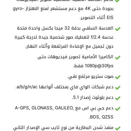
بجودة حتى 4K مع دعم مستشعر لمنع الاهتزاز gyro-
EIS أثناء التصوير.
العدسة السلفي بدقة 32 ميجا بكسل واحدة فتحة
عدسة f/2.4 لتعطيك صور شخصية جيدة لدرجة كبيرة
دون تجميل مع الإضاءة المرتفعة وأثناء النهار.
الكاميرا الأمامية تصوير فيديوهات حتى
1080p@30fps فقط.
صوت ستريو مرتفع نقي.
دعم شبكات الواي فاي بمختلف أنواعها a/b/g/n/ac.
دعم بلوتوث إصدار 5.1.
دعم جي بي اس مع A-GPS, GLONASS, GALILEO,
BDS, QZSS.
منفذ شحن البطارية من نوع تايب سي الإصدار الثاني