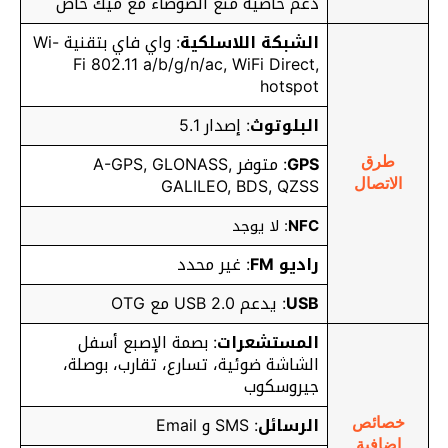
دعم خاصية منع الضوضاء مع ميك خاص
الشبكة اللاسلكية
: واي فاي بتقنية Wi-
Fi 802.11 a/b/g/n/ac, WiFi Direct,
hotspot
البلوتوث
: إصدار 5.1
GPS
: متوفر A-GPS, GLONASS,
طرق
GALILEO, BDS, QZSS
الاتصال
NFC
: لا يوجد
راديو FM
: غير محدد
USB
: يدعم USB 2.0 مع OTG
المستشعرات
: بصمة الإصبع أسفل
الشاشة ضوئية، تسارع، تقارب، بوصلة،
جيروسكوب
الرسائل
: SMS و Email
خصائص
إضافية