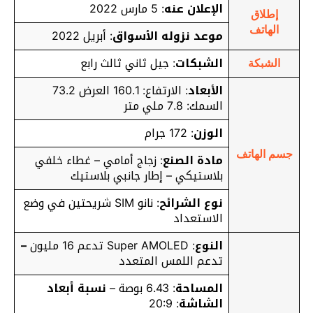
الإعلان عنه
: 5 مارس 2022
إطلاق
الهاتف
موعد نزوله الأسواق
: أبريل 2022
الشبكات
: جيل ثاني ثالث رابع
الشبكة
الأبعاد
: الارتفاع: 160.1 العرض 73.2
السمك: 7.8 ملي متر
الوزن
: 172 جرام
جسم الهاتف
مادة الصنع
: زجاج أمامي – غطاء خلفي
بلاستيكي – إطار جانبي بلاستيك
نوع الشرائح
: نانو SIM شريحتين في وضع
الاستعداد
النوع
: Super AMOLED تدعم 16 مليون
–
تدعم اللمس المتعدد
المساحة
: 6.43 بوصة –
نسبة أبعاد
الشاشة
: 20:9