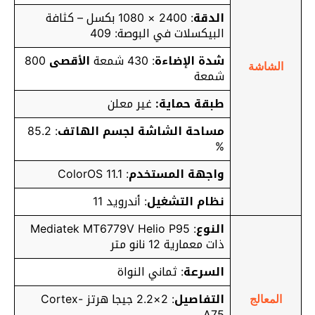
الدقة
: 2400 × 1080 بكسل – كثافة
البيكسلات في البوصة: 409
شدة الإضاءة
: 430 شمعة
الأقصى
800
الشاشة
شمعة
طبقة حماية:
غير معلن
مساحة الشاشة لجسم الهاتف
: 85.2
%
واجهة المستخدم
: ColorOS 11.1
نظام التشغيل
: أندرويد 11
النوع
: Mediatek MT6779V Helio P95
ذات معمارية 12 نانو متر
السرعة
: ثماني النواة
التفاصيل
: 2×2.2 جيجا هرتز Cortex-
المعالج
A75