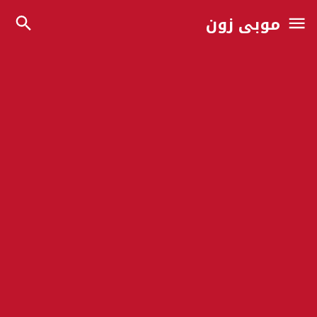
موبي زون