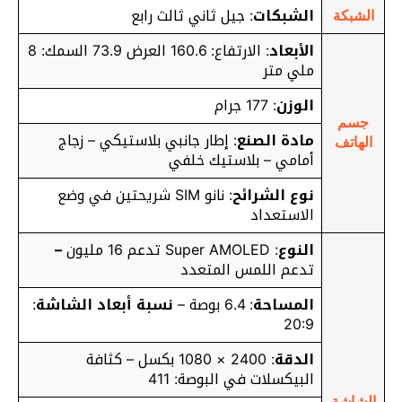
الشبكات
: جيل ثاني ثالث رابع
الشبكة
الأبعاد
: الارتفاع: 160.6 العرض 73.9 السمك: 8
ملي متر
الوزن
: 177 جرام
جسم
مادة الصنع
: إطار جانبي بلاستيكي – زجاج
الهاتف
أمامي – بلاستيك خلفي
نوع الشرائح
: نانو SIM شريحتين في وضع
الاستعداد
النوع
: Super AMOLED تدعم 16 مليون
–
تدعم اللمس المتعدد
المساحة
: 6.4 بوصة –
نسبة أبعاد الشاشة
:
20:9
الدقة
: 2400 × 1080 بكسل – كثافة
البيكسلات في البوصة: 411
الشاشة