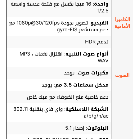
واحدة
: 16 ميجا بكسل مع فتحة عدسة واسعة
f/2.5
الكاميرا
الفيديو
تصوير بجودة 1080p@30/120fps مع
:
الأمامية
دعم مستشعر gyro-EIS
تدعم HDR
أنواع صوت التنبيه
: اهتزاز، نغمات MP3 ،
WAV
مكبرات صوت
: يوجد
الصوت
مدخل سماعات 3.5 مم
: يوجد
دعم خاصية منع الضوضاء مع ميك خاص
الشبكة اللاسلكية
: واي فاي بتقنية 802.11
a/b/g/n/ac
البلوتوث
: إصدار 5.1