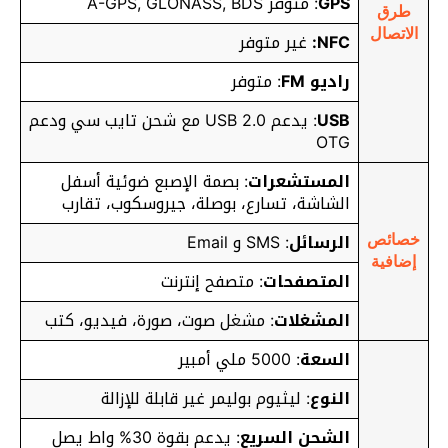
GPS
: متوفر A-GPS, GLONASS, BDS
طرق
الاتصال
NFC:
غير متوفر
راديو FM
: متوفر
USB
: يدعم USB 2.0 مع شحن تايب سي ودعم
OTG
المستشعرات
: بصمة الإصبع ضوئية أسفل
الشاشة، تسارع، بوصلة، جيروسكوب، تقارب
الرسائل
: SMS و Email
خصائص
إضافية
المتصفحات
: متصفح إنترنت
المشغلات
: مشغل صوت، صورة، فيديو، كتب
السعة
: 5000 ملي أمبير
النوع
: ليثيوم بوليمر غير قابلة للإزالة
الشحن السريع
:
يدعم بقوة 30% واط يصل