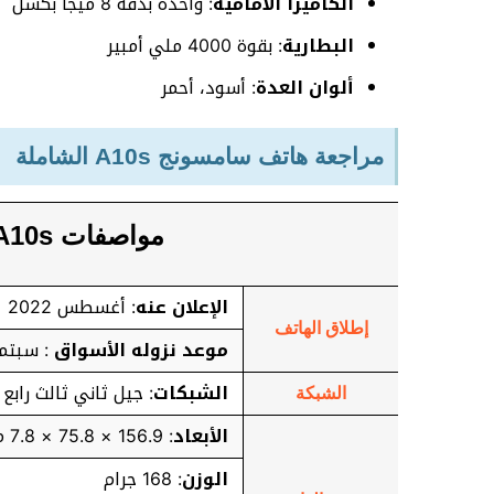
الكاميرا الأمامية
: واحدة بدقة 8 ميجا بكسل
البطارية
: بقوة 4000 ملي أمبير
ألوان العدة
: أسود، أحمر
مراجعة هاتف سامسونج A10s الشاملة
مواصفات Samsung Galaxy A10s
الإعلان عنه
: أغسطس 2022
إطلاق الهاتف
موعد نزوله الأسواق
: سبتمبر 2
الشبكات
: جيل ثاني ثالث رابع
الشبكة
الأبعاد
: 156.9 × 75.8 × 7.8 مم
الوزن
: 168 جرام