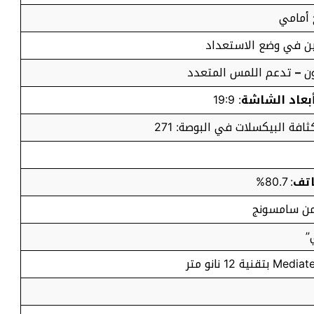
 أمامي
–
تدعم اللمس المتعدد
بعاد الشاشة
: 19:9
تف
: 80.7%
 من سامسونج