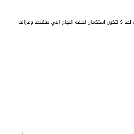
من المتوقع أن تشمل الفئة الجديدة نفس الاسم مضاف لها S لتكون استكمال لحلقة النجاح التي حققتها ومازالت