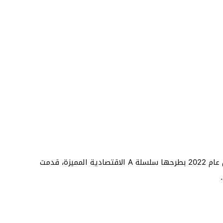
بعد أن حققت شركة سامسونج العديد من النجاحات خلال عام 2022 بطرحها سلسلة A الاقتصادية المميزة، قدمت