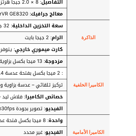
التفاصيل
: 8 × 2.0 جيجا هرتز
معالج جرافيك
: PowerVR GE8320
سعة التخزين الداخلية
: 32 جيجا بايت
الرام
: 2 جيجا بايت
الذاكرة
كارت ميموري خارجي
: يتوفر م
مزدوجة
: 13 ميجا بكسل بزاوية واسعة مع فتحة عدسة f/1.9 مع تركيز تلقائي
: 2 ميجا بكسل بفتحة عدسة f/2.4 مع مستشعر عمق لعزل الصور
تركيز تلقائي – عدسة بزاوية و
الكاميرا الخلفية
خصائص الكاميرا
: فلاش ليد – با
الفيديو
: تصوير بجودة 1080p@30fps
واحدة
: 8 ميجا بكسل فتحة عدسة f/2.0
الفيديو
غير محدد
:
الكاميرا الأمامية