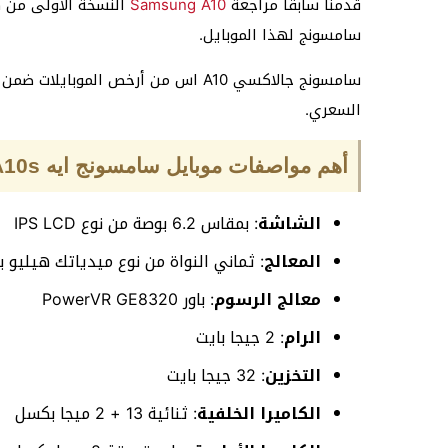
قدمنا سابقا مراجعة
Samsung A10
النسخة الأولى من ه
سامسونج لهذا الموبايل.
السعري.
أهم مواصفات موبايل سامسونج ايه A10s اس الرئيسية
الشاشة
: بمقاس 6.2 بوصة من نوع IPS LCD
المعالج
: ثماني النواة من نوع ميدياتك هيليو بي 
معالج الرسوم
: باور PowerVR GE8320
الرام
: 2 جيجا بايت
التخزين
: 32 جيجا بايت
الكاميرا الخلفية
: ثنائية 13 + 2 ميجا بكسل