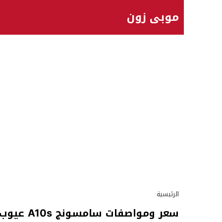
موبي زون
الرئيسية
سعر ومواصفات سامسونج A10s عيوب ومميزات