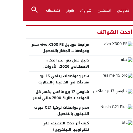
شاومي
انفنكس
هواوي
هونر
تطبيقات
أحدث الهواتف
مراجعة موبايل vivo X300 FE سعر
ومواصفات الجهاز بالتفصيل
دليل عمل صور عبر الذكاء
الاصطناعي 2026: الأدوات،
الأساليب، وأفضل المنصات العربية
سعر ومواصفات ريلمي 15 برو
مفاجآت في الكاميرا والبطارية
شاومي 17 برو ماكس يكسر كل
القواعد ببطارية 7500 مللي أمبير
عملاقة
سعر ومواصفات نوكيا C21 عيوب
التليفون بالتفصيل
كيف أثر حدث التنصيف على
تكنولوجيا البيتكوين؟