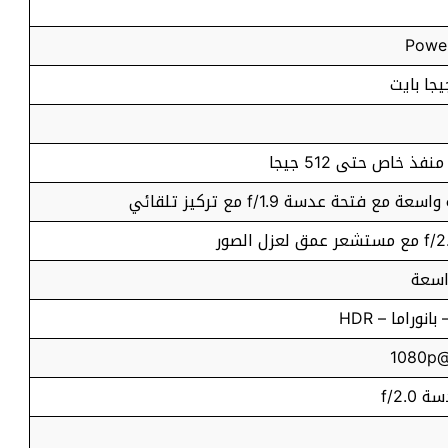
نفذ خاص حتى 512 جيجا
اسعة
نوراما – HDR