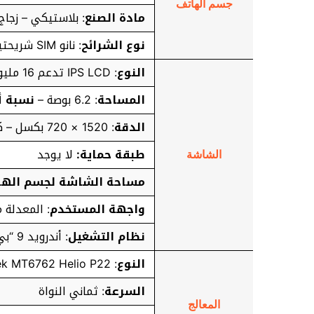
جسم الهاتف
مادة الصنع
: بلاستيكي – زجاج
نوع الشرائح
: نانو SIM شريحتين في وضع الاستعداد
النوع
: IPS LCD تدعم 16 مليون
المساحة
: 6.2 بوصة –
نسبة أ
الدقة
: 1520 × 720 بكسل – كثافة البيكسلات في البوصة: 271
طبقة حماية:
لا يوجد
الشاشة
مساحة الشاشة لجسم الها
واجهة المستخدم
: المعدلة
نظام التشغيل
: أندرويد 9 “بي”
النوع
: Mediatek MT6762 Helio P22 بتقنية 12 نانو متر
السرعة
: ثماني النواة
المعالج