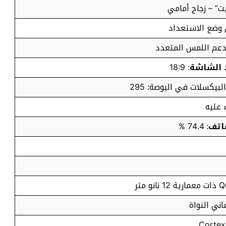
ت” – زجاج أمامي
عم اللمس المتعدد
د الشاشة
: 18:9
 عليه
اتف
: 74.4 %
اني النواة