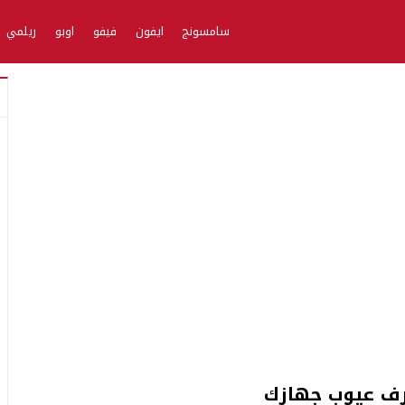
سامسونج
ايفون
فيفو
اوبو
ريلمي