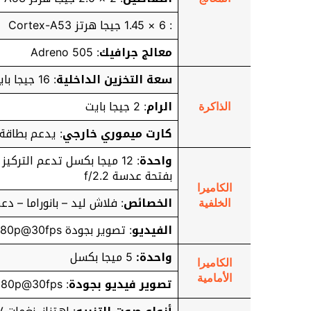
: 6 × 1.45 جيجا هرتز Cortex-A53
معالج جرافيك
: Adreno 505
سعة التخزين الداخلية
: 16 جيجا بايت
الرام
: 2 جيجا بايت
الذاكرة
كارت ميموري خارجي
: يدعم بطاقة ذا
واحدة
بفتحة عدسة f/2.2
الكاميرا
الخصائص
: فلاش ليد – بانوراما – دعم R
الخلفية
الفيديو
: تصوير بجودة 1080p@30fps
واحدة:
5 ميجا بكسل
الكاميرا
الأمامية
تصوير فيديو بجودة
:
080p@30fps