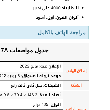
البطارية
: 4000 ملي أمبير
ألوان الفون
: أزرق، أسود
مراجعة الهاتف بالكامل
جدول مواصفات Xiaomi Redmi 7A بالتفصيل
الإعلان عنه
: مايو 2022
إطلاق الهاتف
موعد نزوله الأسواق
: 6 يونيو 2022
الشبكات
: جيل ثاني ثالث رابع
الشبكة
أبعاد العدة
: 146.3 × 70.4 × 9.6 ملي متر
الوزن
: 165 جرام
جسم الهاتف