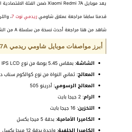
يعد موبايل Xiaomi Redmi 7A ضمن الفئة الاقتصادية المتوسطة التي تقدم سعر مميز مع إمكانيات تليفون جيدة.
قدمنا سابقا مراجعة عملاق شاومي
ريدمي نوت 7
، والل
شاهد من هنا مراجعة أحدث نسخة من سلسلة A من الشركة
أبرز مواصفات موبايل شاومي ريدمي 7A ايه الرئيسية
الشاشة
: بمقاس 5.45 بوصة من نوع IPS LCD
المعالج
: ثماني النواة من نوع كوالكوم سناب دراج
المعالج الرسومي
: أدرينو 505
الرام
: 2 جيجا بايت
التخزين
: 16 جيجا بايت
الكاميرا الأمامية
: بدقة 5 ميجا بكسل
الكاميرا الخلفية
: واحدة بدقة 12 ميجا بكسل