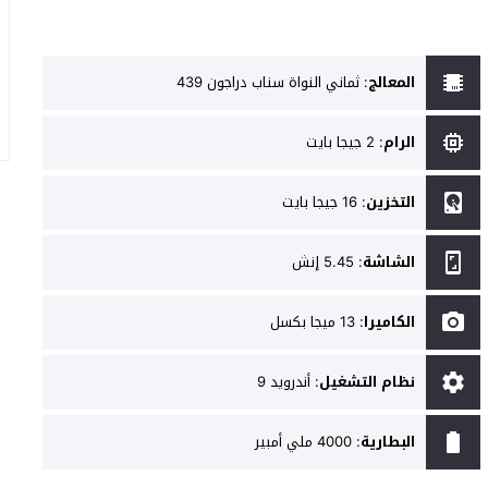
المعالج
:
ثماني النواة سناب دراجون 439
الرام
:
2 جيجا بايت
التخزين
:
16 جيجا بايت
الشاشة
:
5.45 إنش
الكاميرا
:
13 ميجا بكسل
نظام التشغيل
:
أندرويد 9
البطارية
:
4000 ملي أمبير