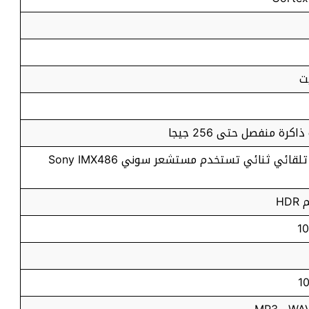
كرة منفصل حتى 256 جيجا
: 12 ميجا بكسل تدعم التركيز تلقائي ثنائي تستخدم مستشعر سوني Sony IMX486
HD
1