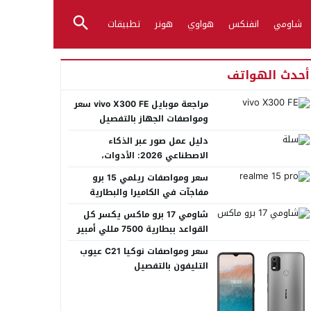
شاومي
انفنكس
هواوي
هونر
تطبيقات
أحدث الهواتف
مراجعة موبايل vivo X300 FE سعر
ومواصفات الجهاز بالتفصيل
دليل عمل صور عبر الذكاء
الاصطناعي 2026: الأدوات،
الأساليب، وأفضل المنصات العربية
سعر ومواصفات ريلمي 15 برو
مفاجآت في الكاميرا والبطارية
شاومي 17 برو ماكس يكسر كل
القواعد ببطارية 7500 مللي أمبير
عملاقة
سعر ومواصفات نوكيا C21 عيوب
التليفون بالتفصيل