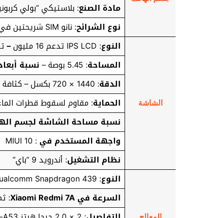
مادة الصنع
: بلاستيكي “بولي كربوني
نوع الشرائح
: نانو SIM شريحتين في وضع الاستعداد
النوع
: IPS LCD تدعم 16 مليون
–
تد
المساحة
: 5.45 بوصة –
نسبة أبعا
الدقة
: 1440 × 720 بكسل – كثافة البيكسلات في البوصة: 295
الحماية
: مقاوم لسقوط قطرات الماء
الشاشة
نسبة مساحة الشاشة لجسم اله
واجهة المستخدم في
: MIUI 10
نظام التشغيل
: أندرويد 9 “باي”
النوع
: Qualcomm Snapdragon 439 ذات معمارية 12 نانو متر
السرعة في Xiaomi Redmi 7A
: ثم
التفاصيل
: 2 × 2.0 جيجا هرتز Cortex-A53
المعالج