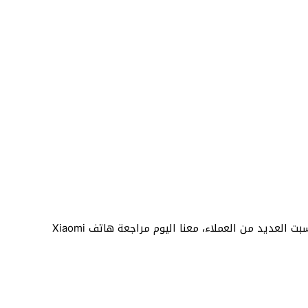
موديل جديد ضمن سلسلة A لهواتف شاومي والتي كسبت العديد من العملاء، معنا اليوم مراجعة هاتف Xiaomi