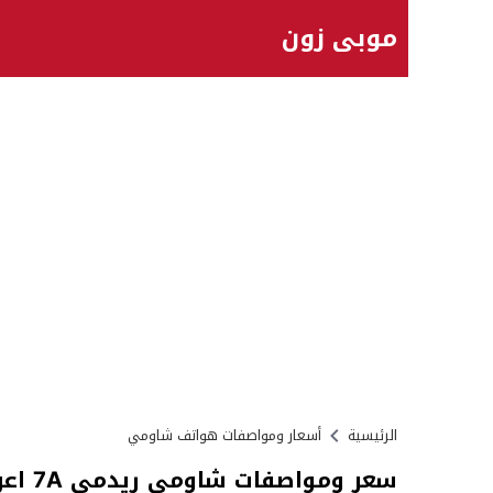
موبي زون
الرئيسية
أسعار ومواصفات هواتف شاومي
سعر ومواصفات شاومي ريدمي 7A اعرف عيوب جهازك