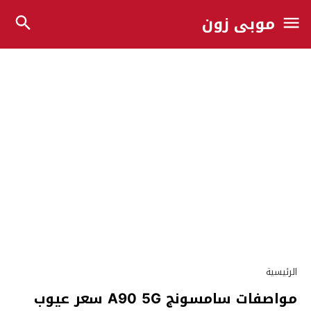
موبي زون
الرئيسية
مواصفات سامسونج A90 5G سعر عيوب