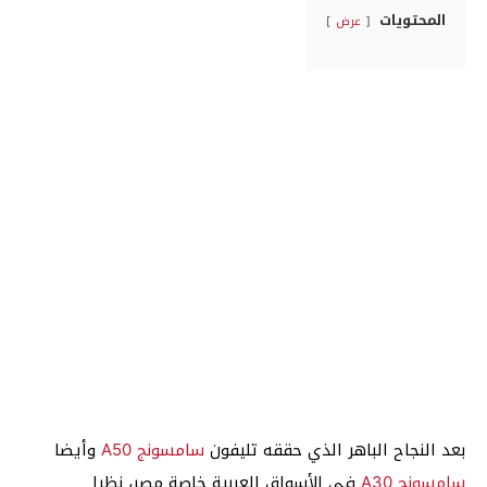
المحتويات
عرض
بعد النجاح الباهر الذي حققه تليفون
سامسونج A50
وأيضا
سامسونج A30
في الأسواق العربية خاصة مصر، نظرا