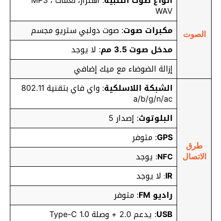
أنواع صوت التنبيه
: اهتزاز، نغمات MP3 ،
WAV
مكبرات صوت
: صوت دولبي ستريو مجسم
الصوت
مدخل صوت 3.5 مم
: لا يوجد
إزالة الضوضاء مع ميك إضافي
الشبكة اللاسلكية
: واي فاي بتقنية 802.11
a/b/g/n/ac
البلوتوث
: إصدار 5
GPS
: متوفر
طرق
يوجد
:
NFC
الاتصال
IR
لا يوجد
:
راديو FM
: متوفر
USB
: يدعم 2.0 + وصلة Type-C 1.0