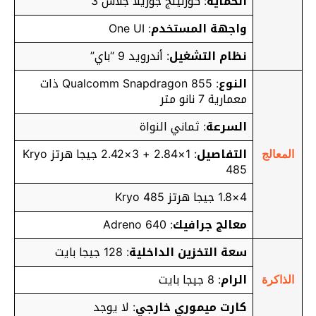
الحماية
: كورنينج جوريلا جلاس 3
واجهة المستخدم
: One UI
نظام التشغيل
: أندرويد 9 “باي”
النوع
: Qualcomm Snapdragon 855 ذات
معمارية 7 نانو متر
السرعة
: ثماني النواة
التفاصيل
: 1×2.84 + 3×2.42 جيجا هرتز Kryo
المعالج
485
4×1.8 جيجا هرتز Kryo 485
معالج جرافيك
: Adreno 640
سعة التخزين الداخلية
: 128 جيجا بايت
الرام
: 8 جيجا بايت
الذاكرة
كارت ميموري خارجي
: لا يوجد