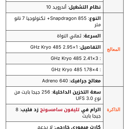
نظام التشغيل
: أندرويد 10
النوع
: Snapdragon 855+ تكنولوجيا 7 نانو
متر
السرعة
: ثماني النواة
التفاصيل
: 1×2.95 GHz Kryo 485
المعالج
: 3×2.41 GHz Kryo 485
: 4×1.78 GHz Kryo 485
معالج جرافيك
: Adreno 640
سعة التخزين الداخلية
: 256 جيجا بايت من
نوع UFS 3.0
الرام في
تليفون سامسونج
زد فليب
: 8
الذاكرة
جيجا بايت
كارت ميموري خارجي
: لا يدعم