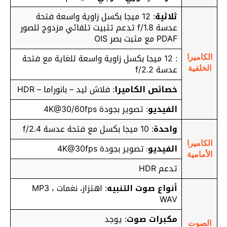
ثلاثية
: 12 ميجا بكسل زاوية واسعة فتحة
عدسة f/1.8 تدعم تثبيت تلقائي مزدوج للصور
PDAF مع مثبت بصر OIS
: 12 ميجا بكسل زاوية واسعة للغاية مع فتحة
الكاميرا
عدسة f/2.2
الخلفية
خصائص الكاميرا
: فلاش ليد – بانوراما – HDR
الفيديو
: تصوير بجودة 4K@30/60fps
واحدة
: 10 ميجا بكسل مع فتحة عدسة f/2.4
الكاميرا
الفيديو
تصوير بجودة 4K@30fps
:
الأمامية
تدعم HDR
أنواع صوت التنبيه
: اهتزاز، نغمات MP3 ،
WAV
مكبرات صوت
: يوجد
الصوت