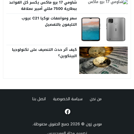
شاومي 17 برو ماكس يكسر كل القواعد
ببطارية 7500 مللي أمبير عملاقة
سعر ومواصفات نوكيا C21 عيوب
التليفون بالتفصيل
كيف أثر حدث التنصيف على تكنولوجيا
البيتكوين؟
من نحن
سياسة الخصوصية
اتصل بنا
موبي زون
© 2026 جميع الحقوق محفوظة.
تصميم
مجلة الووردبريس