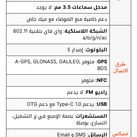
مدخل سماعات 3.5 مم
: لا يوجد
دعم خاصية منع الضوضاء مع ميك خاص
الشبكة اللاسلكية
: واي فاي بتقنية 802.11
a/b/g/n/ac
البلوتوث
: إصدار 5
GPS
: متوفر A-GPS, GLONASS, GALILEO,
طرق
BDS
الاتصال
NFC:
متوفر
راديو FM
: لا يدعم
USB
: يدعم Type-C 1.0 مع دعم OTG
المستشعرات
: بصمة الإصبع في زر التشغيل،
التسارع، بوصلة
الرسائل
: SMS و Email
خصائص