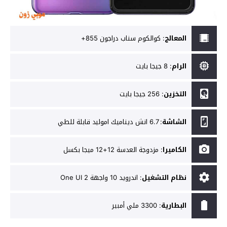
المعالج
:
كوالكوم سناب دراجون 855+
الرام
:
8 جيجا بايت
التخزين
:
256 جيجا بايت
الشاشة
:
6.7 انش ديناميك اموليد قابلة للطي
الكاميرا
:
مزدوجة العدسة 12+12 ميجا بكسل
نظام التشغيل
:
اندرويد 10 واجهة One UI 2
البطارية
:
3300 ملي أمبير