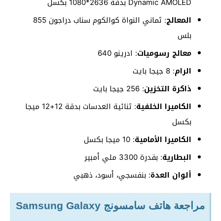
Dynamic AMOLED بدقة 2636*1080 بكسل
المعالج
: ثماني النواة كوالكوم سناب دراجون 855
بلس
معالج رسوميات
: ادرينو 640
الرام
: 8 جيجا بايت
ذاكرة التخزين
: 256 جيجا بايت
الكاميرا الخلفية
: ثنائية العدسات بدقة 12+12 ميجا
بكسل
الكاميرا الأمامية
: 10 ميجا بكسل
البطارية
: بقدرة 3300 ملي أمبير
ألوان العدة
: بنفسجي، أسود، ذهبي
مراجعة هاتف سامسونج Samsung Galaxy