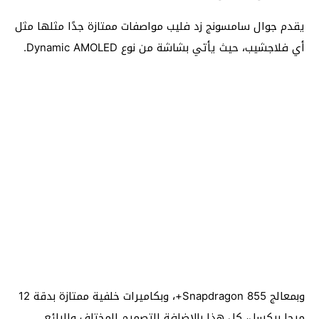
يقدم جوال سامسونج زد فليب مواصفات ممتازة جدًا مثلها مثل
أي فلاجشيب، حيث يأتي بشاشة من نوع Dynamic AMOLED.
وبمعالج Snapdragon 855+، وبكاميرات خلفية ممتازة بدقة 12
ميجا بيكسل، كل هذا بالإضافة للتصميم المختلف والرائع