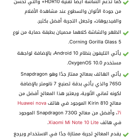
كما تدعم الشاشة أيضًا تقنية HDR10+ والتي تحسن
من جودة الألوان والسطوع عند مشاهدة الأفلام
والفيديوهات، وتجعل التجربة أفضل بكثير.
الظهر والشاشة كلاهما محميان بطبقة حماية من نوع
Corning Gorilla Glass 5.
يأتي التليفون بنظام Android 10، بالإضافة لواجهة
مستخدم OxygenOS 10.0.
يأتي الهاتف بمعالج ممتاز جدًا وهو Snapdragon
765G والذي يأتي بدقة تصنيع 7 نانومتر بالإضافة
لكونه ثماني الأنوية، ويعتبر هذا المعالج أفضل من
معالج Kirin 810 الموجود في هاتف
Huawei nova
7i
، وأفضل من معالج Snapdragon 730G الموجود
في هاتف
Xiaomi Mi Note 10 Lite
.
يقدم المعالج تجربة ممتازة جدًا في الاستخدام ويرجع