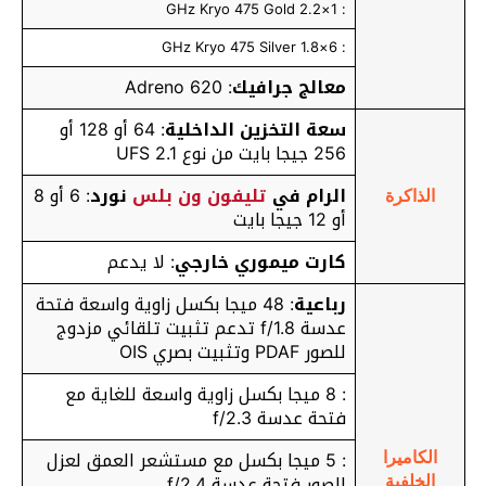
: 1×2.2 GHz Kryo 475 Gold
: 6×1.8 GHz Kryo 475 Silver
معالج جرافيك
: Adreno 620
سعة التخزين الداخلية
: 64 أو 128 أو
256 جيجا بايت من نوع UFS 2.1
الرام في
تليفون ون بلس
نورد
: 6 أو 8
الذاكرة
أو 12 جيجا بايت
كارت ميموري خارجي
: لا يدعم
رباعية
: 48 ميجا بكسل زاوية واسعة فتحة
عدسة f/1.8 تدعم تثبيت تلقائي مزدوج
للصور PDAF وتثبيت بصري OIS
: 8 ميجا بكسل زاوية واسعة للغاية مع
فتحة عدسة f/2.3
: 5 ميجا بكسل مع مستشعر العمق لعزل
الكاميرا
الصور فتحة عدسة f/2.4
الخلفية