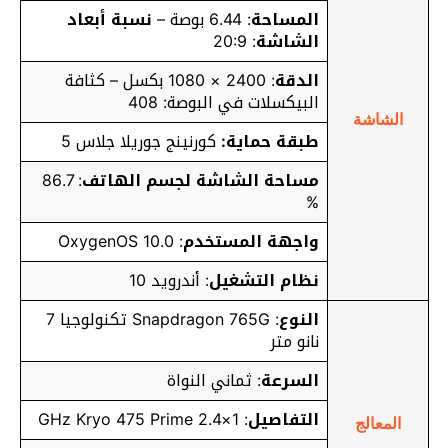
المساحة
: 6.44 بوصة –
نسبة أبعاد
الشاشة
: 20:9
الدقة
: 2400 × 1080 بكسل – كثافة
البيكسلات في البوصة: 408
الشاشة
طبقة حماية:
كورنينج جوريلا جلاس 5
مساحة الشاشة لجسم الهاتف
: 86.7
%
واجهة المستخدم
: OxygenOS 10.0
نظام التشغيل
: أندرويد 10
النوع
: Snapdragon 765G تكنولوجيا 7
نانو متر
السرعة
: ثماني النواة
التفاصيل
: 1×2.4 GHz Kryo 475 Prime
المعالج