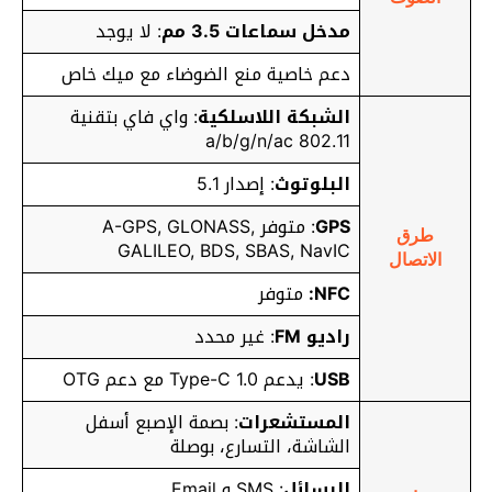
مدخل سماعات 3.5 مم
: لا يوجد
دعم خاصية منع الضوضاء مع ميك خاص
الشبكة اللاسلكية
: واي فاي بتقنية
802.11 a/b/g/n/ac
البلوتوث
: إصدار 5.1
GPS
: متوفر A-GPS, GLONASS,
طرق
GALILEO, BDS, SBAS, NavIC
الاتصال
NFC:
متوفر
راديو FM
: غير محدد
USB
: يدعم Type-C 1.0 مع دعم OTG
المستشعرات
: بصمة الإصبع أسفل
الشاشة، التسارع، بوصلة
الرسائل
: SMS و Email