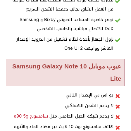
بطارية ضخمة قوية يمكنك استخدامها لفترات طويلة
من العمل الشاق بجانب دعمها الشحن السريع
توفر خاصية المساعد الصوتي
Bixby
و Samsung
DeX للاتصال مباشرة بالحاسب الشخصي
نزول الجهاز بأحدث نظام تشغيل من اندرويد الإصدار
العاشر وواجهة One UI 2
عيوب موبايل Samsung Galaxy Note 10
Lite
يو اس بي الإصدار الثاني
لا يدعم الشحن اللاسلكي
لا يدعم شبكة الجيل الخامس مثل
سامسونج a90 5g
هاتف سامسونج نوت 10 لايت غير مضاد للماء والأتربة