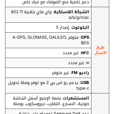
دعم خاصية منع الضوضاء مع ميك خاص
الشبكة اللاسلكية
: واي فاي بتقنية 802.11
a/b/g/n/ac
البلوتوث
: إصدار 5
GPS
: متوفر A-GPS, GLONASS, GALILEO,
BDS
طرق
غير محدد
:
NFC
الاتصال
غير محدد
IR:
راديو FM
: غير متوفر
USB
: يدعم يو اس بي 2
مع توفر وصلة تحويل
type-c
المستشعرات
: بصمة الإصبع أسفل الشاشة
ضوئية، التسارع، التقارب، جيروسكوب، بوصلة
دعم Samsung DeX توصيله على شاشة