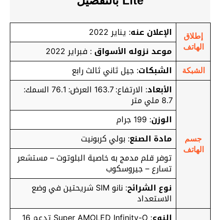
Lite بالتفصيل
الإعلان عنه
: يناير 2022
إطلاق
الهاتف
موعد نزوله الأسواق
: فبراير 2022
الشبكات
: جيل ثاني ثالث رابع
الشبكة
الأبعاد
: الارتفاع: 163.7 العرض: 76.1 السمك:
8.7 ملي متر
الوزن
: 199 جرام
مادة الصنع
: بولي كربونيت
جسم
الهاتف
توفر قلم مدمج به خاصية البلوتوث – مستشعر
تسارع – جيروسكوب
نوع الشرائح
: نانو SIM شريحتين في وضع
الاستعداد
النوع
: Super AMOLED Infinity-O تدعم 16