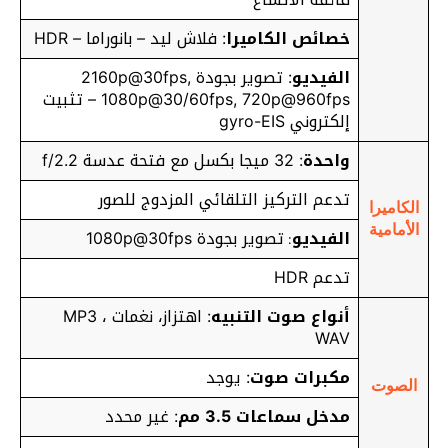
خصائص الكاميرا
: فلاش ليد – بانوراما – HDR
الفيديو
: تصوير بجودة 2160p@30fps,
1080p@30/60fps, 720p@960fps – تثبيت
إلكتروني gyro-EIS
واحدة
: 32 ميجا بكسل مع فتحة عدسة f/2.2
تدعم التركيز التلقائي المزدوج للصور
الكاميرا
الأمامية
الفيديو
تصوير بجودة 1080p@30fps
:
تدعم HDR
أنواع صوت التنبيه
: اهتزاز، نغمات MP3 ،
WAV
مكبرات صوت
: يوجد
الصوت
مدخل سماعات 3.5 مم
: غير محدد