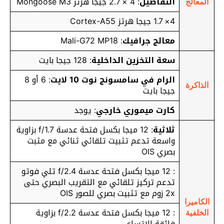
التفاصيل
: 4 × 2.7 جيجا هرتز Mongoose M3
المعالج
4× 1.7 جيجا هرتز Cortex-A55
معالج جرافيك
: Mali-G72 MP18
سعة التخزين الداخلية
: 128 جيجا بايت
الرام في سامسونج نوت 10 لايت
: 6 أو 8
الذاكرة
جيجا بايت
كارت ميموري خارجي
: يوجد
ثلاثية
: 12 ميجا بكسل فتحة عدسة f/1.7 بزاوية
واسعة تدعم تثبيت تلقائي ثنائي مع مثبت
بصري OIS
: 12 ميجا بكسل فتحة عدسة f/2.4 تلي فوتو
تدعم تركيز تلقائي مع التقريب البصري حتى
2x زوم مع تثبيت بصري للصور OIS
الكاميرا
: 12 ميجا بكسل فتحة عدسة f/2.2 بزاوية
الخلفية
فائقة الاتساع