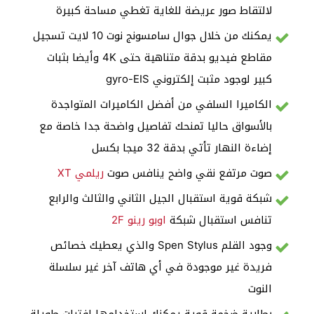
لالتقاط صور عريضة للغاية تغطي مساحة كبيرة
يمكنك من خلال جوال سامسونج نوت 10 لايت تسجيل
مقاطع فيديو بدقة متناهية حتى 4K وأيضا بثبات
كبير لوجود مثبت إلكتروني gyro-EIS
الكاميرا السلفي من أفضل الكاميرات المتواجدة
بالأسواق حاليا تمنحك تفاصيل واضحة جدا خاصة مع
إضاءة النهار تأتي بدقة 32 ميجا بكسل
صوت مرتفع نقي واضح ينافس صوت
ريلمي XT
شبكة قوية استقبال الجيل الثاني والثالث والرابع
تنافس استقبال شبكة
اوبو رينو 2F
وجود القلم Spen Stylus والذي يعطيك خصائص
فريدة غير موجودة في أي هاتف آخر غير سلسلة
النوت