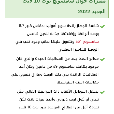
مميزات جوال سامسونج نوت 10 لايت
الجديد 2022
شاشة الجهاز رائعة سوبر أموليد بمقاس كبير 6.7
بوصة ألوانها وإضاءتها جذابة للعين تنافس
سامسونج a51
وتتفوق عليها بجانب وجود ثقب في
الوسط للكاميرا السلفي
معالج العدة يعد من المعالجات الجيدة والذي كان
موجود بهاتف سامسونج s9 من عامين وكان أحد
المعالجات الرائدة في ذلك الوقت ومازال يتفوق على
معالجات الفئة المتوسطة
يشغل الموبايل الألعاب ذات الجرافيك العالي مثل
ببجي أو كول اوف ديوتي وأيضا فورت نايت لكن
بجودة أقل من المعالج الموجود في نوت 10 بلس