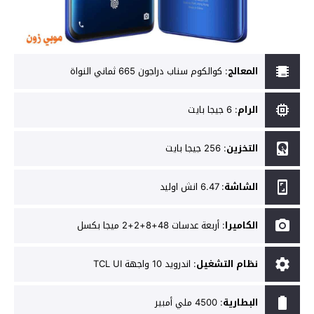
المعالج
:
كوالكوم سناب دراجون 665 ثماني النواة
الرام
:
6 جيجا بايت
التخزين
:
256 جيجا بايت
الشاشة
:
6.47 انش اوليد
الكاميرا
:
أربعة عدسات 48+8+2+2 ميجا بكسل
نظام التشغيل
:
اندرويد 10 واجهة TCL UI
البطارية
:
4500 ملي أمبير