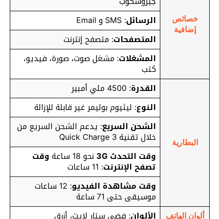
جيروسكوب
الرسائل
: SMS و Email
خصائص
إضافية
المتصفحات
: متصفح إنترنت
المشغلات
: مشغل صوت، صورة، فيديو،
كتب
القدرة
: 4500 ملي أمبير
النوع
: ليثيوم بوليمر غير قابلة للإزالة
الشحن السريع
: يدعم الشحن السريع
من
خلال تقنية Quick Charge 3
البطارية
وقت التحدث 3G
نحو 18 ساعة
وقت
تصفح الإنترنت
: 11 ساعات
وقت مشاهدة الفيديو
: 12 ساعات
موسيقى حتى 71 ساعة
الألوان
: فضي ستار لايت، أزرق
ألوان الهاتف