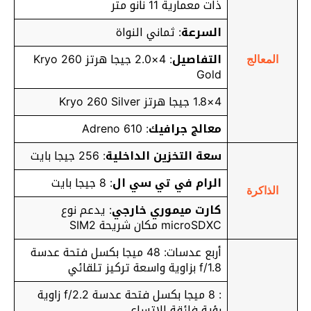
ذات معمارية 11 نانو متر
السرعة
: ثماني النواة
التفاصيل
: 4×2.0 جيجا هرتز Kryo 260
المعالج
Gold
4×1.8 جيجا هرتز Kryo 260 Silver
معالج جرافيك
: Adreno 610
سعة التخزين الداخلية
: 256 جيجا بايت
الرام في تي سي ال
: 8 جيجا بايت
الذاكرة
كارت ميموري خارجي
: يدعم نوع
microSDXC مكان شريحة SIM2
أربع عدسات: 48 ميجا بكسل فتحة عدسة
f/1.8 بزاوية واسعة تركيز تلقائي
: 8 ميجا بكسل فتحة عدسة f/2.2 زاوية
رؤية فائقة الاتساع