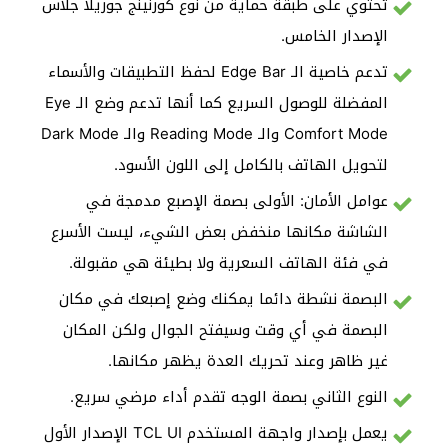
تحتوي على طبقة حماية من نوع كورنينج جوريلا جلاس
الإصدار الخامس.
تدعم خاصية الـ Edge Bar لحفظ التطبيقات والأسماء
المفضلة للوصول السريع كما أنها تدعم وضع الـ Eye
Comfort Mode والـ Reading Mode والـ Dark Mode
لتحويل الهاتف بالكامل إلى اللون الأسود.
عوامل الأمان: الأولى بصمة الإصبع مدمجة في
الشاشة مكانها منخفض بعض الشيء، ليست الأسرع
في فئة الهاتف السعرية ولا بطيئة هي مقبولة.
البصمة نشطة دائما يمكنك وضع إصبعك في مكان
البصمة في أي وقت وسيفتح الجوال ولكن المكان
غير ظاهر وعند تحريك العدة يظهر مكانها.
النوع الثاني بصمة الوجه تقدم أداء مرضي سريع.
يعمل بإصدار واجهة المستخدم TCL UI الإصدار الأول