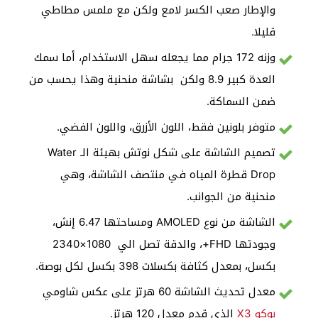
والإطار صعب الكسر لامع ولكن مع ملمس مطاطي
قليلا.
وزنه 172 جرام مما يجعله سهل الاستخدام، أما سمك
العدة كبير 8.9 ولكن بشاشة منحنية وهذا يحسب من
ضمن السماكة.
متوفر بلونين فقط، اللون الأزرق، واللون الفضي.
تصميم الشاشة على شكل نوتش بهيئة الـ Water
Drop قطرة المياه في منتصف الشاشة، وهي
منحنية من الجوانب.
الشاشة من نوع AMOLED ومساحتها 6.47 إنش،
وجودتها FHD+، والدقة تصل الي 1080×2340
بكسل، بمعدل كثافة بكسلات 398 بكسل لكل بوصة.
معدل تحديث الشاشة 60 هرتز على عكس شاومي
بوكو X3
الذي قدم معدل 120 هرتز.