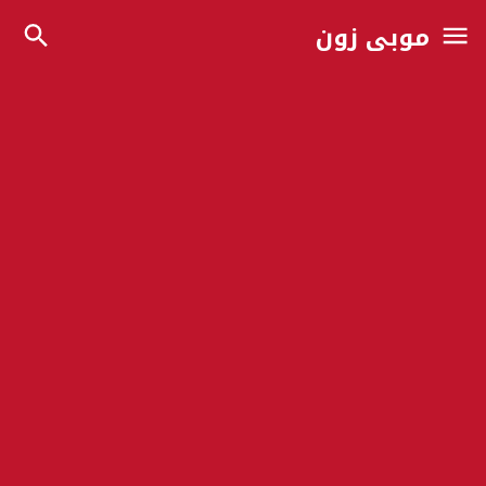
موبي زون