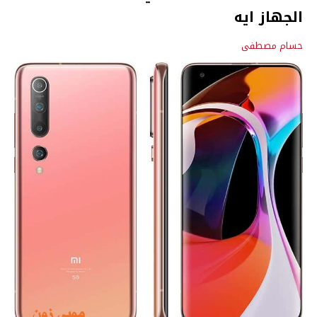
الجهاز ايه
حسام مصطفى