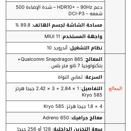
دعم HDR10+ – 90Hz – شدة الإضاءة 500
شمعه – DCI-P3
مساحة الشاشة لجسم الهاتف
: 89.8 %
واجهة المستخدم
: MIUI 11
نظام التشغيل
: أندرويد 10
المعالج
: Qualcomm Snapdragon 865+
بتكنولوجيا 7 نانو متر بلس
السرعة
: ثماني النواة
التفاصيل
: 1 × 2.84 + 3 × 2.42 جيجا هرتز
المعالج
Kryo 585
4 × 1.8 جيجا هرتز: Kryo 585
معالج جرافيك
: Adreno 650
سعة التخزين الداخلية
: 128 أو 256 جيجا