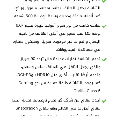
تصميم مختلف جدًا بانحناءات في الظهر وفي
الشاشة يجعل الهاتف يظهر بمظهر مرموق ورائع،
كما ألوانه هادئة وجميلة وشدة الإضاءة 500 شمعه.
شاشة كاملة من نوع سوبر أموليد كبيرة بحجم 6.67
بوصة بها ثقب صغير في أعلى الهاتف من ناحية
اليسار، والحواف غير موجودة تقريبًا، وستكون ممتازة
في مشاهدة الفيديوهات.
تدعم الشاشة تقنيات عديدة مثل تردد 90 هيرتز
والذي يجعل التنقل في الهاتف سلس وسهل،
وتدعم أيضًا تقنيات أخرى مثل HDR10+ وDCI-P3،
كما يوجد بالشاشة طبقة حماية من نوع Corning
Gorilla Glass 5.
أحدث معالج من شركة كوالكوم بالإضافة لكونه أفضل
معالج أندرويد في العالم وهو معالج Snapdragon