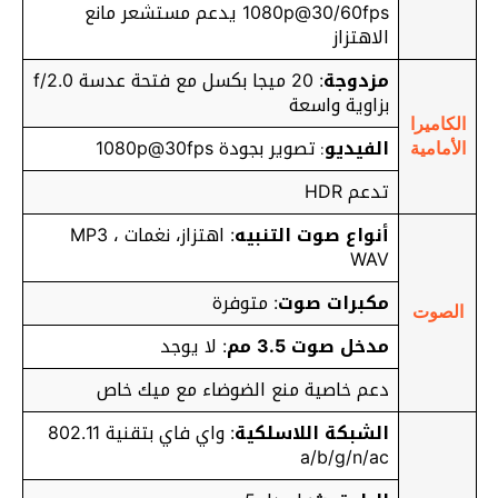
1080p@30/60fps يدعم مستشعر مانع
الاهتزاز
مزدوجة
: 20 ميجا بكسل مع فتحة عدسة f/2.0
بزاوية واسعة
الكاميرا
الفيديو
تصوير بجودة 1080p@30fps
:
الأمامية
تدعم HDR
أنواع صوت التنبيه
: اهتزاز، نغمات MP3 ،
WAV
مكبرات صوت
: متوفرة
الصوت
مدخل صوت 3.5 مم
: لا يوجد
دعم خاصية منع الضوضاء مع ميك خاص
الشبكة اللاسلكية
: واي فاي بتقنية 802.11
a/b/g/n/ac