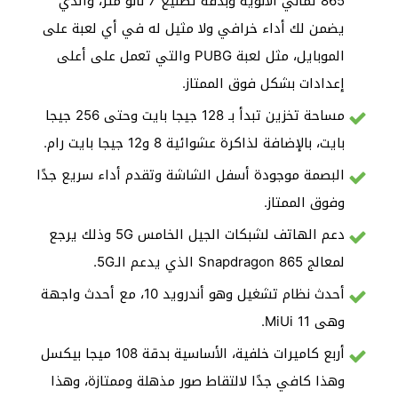
865 ثماني الأنوية وبدقة تصنيع 7 نانو متر، والذي
يضمن لك أداء خرافي ولا مثيل له في أي لعبة على
الموبايل، مثل لعبة PUBG والتي تعمل على أعلى
إعدادات بشكل فوق الممتاز.
مساحة تخزين تبدأ بـ 128 جيجا بايت وحتى 256 جيجا
بايت، بالإضافة لذاكرة عشوائية 8 و12 جيجا بايت رام.
البصمة موجودة أسفل الشاشة وتقدم أداء سريع جدًا
وفوق الممتاز.
دعم الهاتف لشبكات الجيل الخامس 5G وذلك يرجع
لمعالج Snapdragon 865 الذي يدعم الـ5G.
أحدث نظام تشغيل وهو أندرويد 10، مع أحدث واجهة
وهى MiUi 11.
أربع كاميرات خلفية، الأساسية بدقة 108 ميجا بيكسل
وهذا كافي جدًا لالتقاط صور مذهلة وممتازة، وهذا