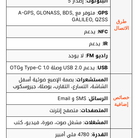
البلوتوث
: إصدار 5
GPS
: متوفر مع A-GPS, GLONASS, BDS,
GALILEO, QZSS
طرق
الاتصال
يدعم
:
NFC
IR
: يدعم
راديو FM
: لا يوجد
USB
: يدعم USB 2.0 وصلة Type-C 1.0 وOTG
المستشعرات
: بصمة الإصبع ضوئية أسفل
الشاشة، التسارع، التقارب، بوصلة، جيروسكوب
الرسائل
: SMS و Email
خصائص
إضافية
المتصفحات
: متصفح إنترنت
المشغلات
: مشغل صوت، صورة، فيديو، كتب
القدرة
: 4780 ملي أمبير