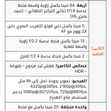
أربعة
: 64 ميجا بكسل زاوية واسعة فتحة
عدسة f/1.9 ثنائي التركيز التلقائي – تثبيت
بصري OIS
: 5 ميجا بكسل تلي فوتو للتقريب البصري حتى
2X زووم مع AF
: 13 ميجا بكسل فتحة عدسة f/2.2 زاوية
واسعة للغاية
الكاميرا
الخلفية
: 2 ميجا بكسل فتحة عدسة f/2.4 للعزل
خصائص الكاميرا
: فلاش ليد مزدوج – بانوراما
– HDR
الفيديو
: تصوير بجودة تصل إلى 8k مثل
4320p@30fps, 2160p@30fps,
1080p@30/120fps, 720p@960fps يدعم
مستشعر مانع الاهتزاز
واحدة منبثقة
: 20 ميجا بكسل مع فتحة