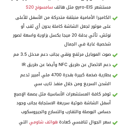
مستشعر gyro-EIS مثل هاتف
سامسونج S20
الكاميرا الأمامية منبثقة متحركة من الأسفل للأعلى
على موتور لجعل الشاشة كاملة بدون أي ثقب أو
نوتش، تأتي بدقة 20 ميجا بكسل بزاوية واسعة لصور
شخصية غاية في الجمال
صوت الموبايل مرتفع ونقي بجانب دعم مدخل 3.5 مم
دعم الاتصال عن طريق NFC وأيضا عن طريق IR
بطارية ضخمة كبيرة بقدرة 4700 ملي أمبير تدعم
الشحن السريع ومن خلال منفذ تايب سي
توفر كافة المستشعرات الأساسية مثل بصمة الإصبع
أسفل الشاشة ضوئية سريعة الاستجابة بجانب وجود
حساس البوصلة والتقارب والتسارع والجيروسكوب
سعر الجوال تنافسي كعادة
هواتف شاومي
التي