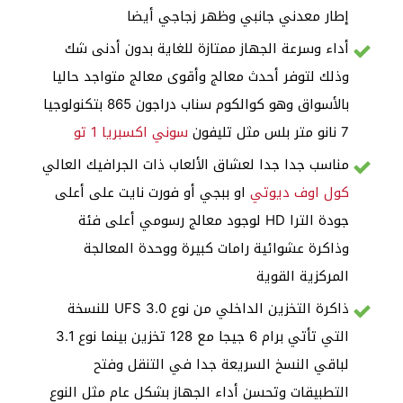
إطار معدني جانبي وظهر زجاجي أيضا
أداء وسرعة الجهاز ممتازة للغاية بدون أدنى شك
وذلك لتوفر أحدث معالج وأقوى معالج متواجد حاليا
بالأسواق وهو كوالكوم سناب دراجون 865 بتكنولوجيا
7 نانو متر بلس مثل تليفون
سوني اكسبريا 1 تو
مناسب جدا جدا لعشاق الألعاب ذات الجرافيك العالي
كول اوف ديوتي
او ببجي أو فورت نايت على أعلى
جودة الترا HD لوجود معالج رسومي أعلى فئة
وذاكرة عشوائية رامات كبيرة ووحدة المعالجة
المركزية القوية
ذاكرة التخزين الداخلي من نوع UFS 3.0 للنسخة
التي تأتي برام 6 جيجا مع 128 تخزين بينما نوع 3.1
لباقي النسخ السريعة جدا في التنقل وفتح
التطبيقات وتحسن أداء الجهاز بشكل عام مثل النوع