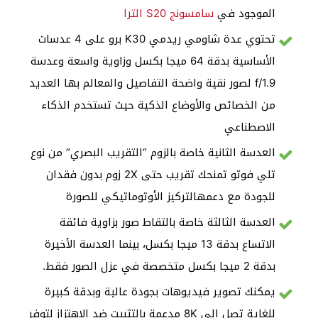
الموجود في
سامسونج S20 الترا
تحتوي عدة شاومي ريدمي K30 برو على 4 عدسات
الأساسية بدقة 64 ميجا بكسل وزاوية واسعة وعدسة
f/1.9 لصور نقية واضحة التفاصيل والمعالم بها العديد
من الخصائص والأوضاع الذكية حيث تستخدم الذكاء
الاصطناعي
العدسة الثانية خاصة بالزوم “التقريب البصري” من نوع
تلي فوتو تمنحك تقريب حتى 2X زوم بدون فقدان
للجودة مع دعمهالتركيز الأوتوماتيكي للصورة
العدسة الثالثة خاصة بالتقاط صور بزاوية فائقة
الاتساع بدقة 13 ميجا بكسل، بينما العدسة الأخيرة
بدقة 2 ميجا بكسل متخصصة في عزل الصور فقط.
يمكنك تصوير فيديوهات بجودة عالية وبدقة كبيرة
للغاية تصل إلى 8K مدعمة بالتثبيت ضد الاهتزاز لتوفر