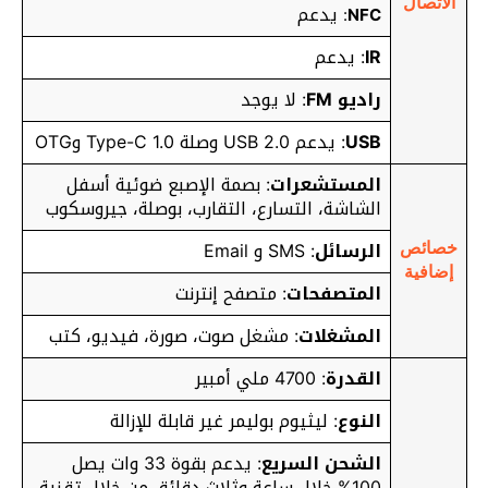
الاتصال
يدعم
:
NFC
IR
: يدعم
راديو FM
: لا يوجد
USB
: يدعم USB 2.0 وصلة Type-C 1.0 وOTG
المستشعرات
: بصمة الإصبع ضوئية أسفل
الشاشة، التسارع، التقارب، بوصلة، جيروسكوب
الرسائل
: SMS و Email
خصائص
إضافية
المتصفحات
: متصفح إنترنت
المشغلات
: مشغل صوت، صورة، فيديو، كتب
القدرة
: 4700 ملي أمبير
النوع
: ليثيوم بوليمر غير قابلة للإزالة
الشحن السريع
:
يدعم بقوة 33 وات يصل
100% خلال ساعة وثلاث دقائق من خلال تقنية