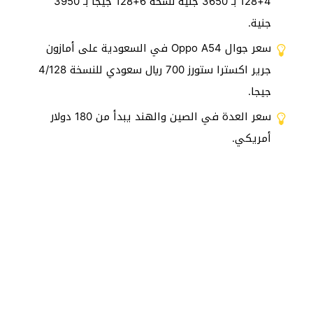
4+128 بـ 3650 جنية نسخة 6+128 جيجا بـ 3950
جنية.
سعر جوال Oppo A54 في السعودية على أمازون
جرير اكسترا ستورز 700 ريال سعودي للنسخة 4/128
جيجا.
سعر العدة في الصين والهند يبدأ من 180 دولار
أمريكي.