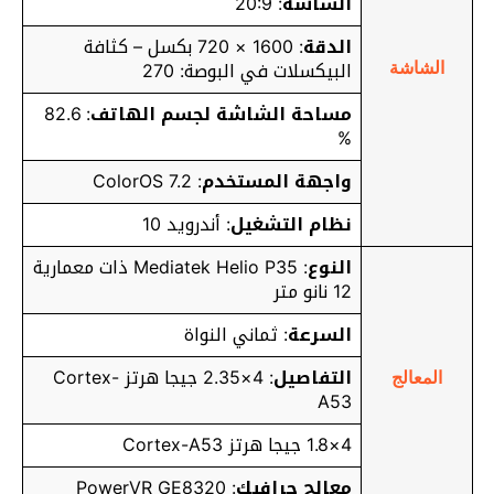
الشاشة
: 20:9
الدقة
: 1600 × 720 بكسل – كثافة
البيكسلات في البوصة: 270
الشاشة
مساحة الشاشة لجسم الهاتف
: 82.6
%
واجهة المستخدم
: ColorOS 7.2
نظام التشغيل
: أندرويد 10
النوع
: Mediatek Helio P35 ذات معمارية
12 نانو متر
السرعة
: ثماني النواة
التفاصيل
: 4×2.35 جيجا هرتز Cortex-
المعالج
A53
4×1.8 جيجا هرتز Cortex-A53
معالج جرافيك
: PowerVR GE8320