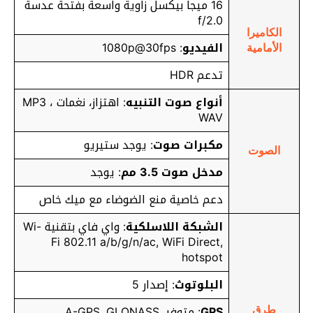
16 ميجا بيكسل زاوية واسعة بفتحة عدسة
f/2.0
الكاميرا
الفيديو
: 1080p@30fps
الأمامية
تدعم HDR
أنواع صوت التنبيه
: اهتزاز، نغمات MP3 ،
WAV
مكبرات صوت
: يوجد ستيريو
الصوت
مدخل صوت 3.5 مم
: يوجد
دعم خاصية منع الضوضاء مع ميك خاص
الشبكة اللاسلكية
: واي فاي بتقنية Wi-
Fi 802.11 a/b/g/n/ac, WiFi Direct,
hotspot
البلوتوث
: إصدار 5
GPS
: متوفر A-GPS, GLONASS,
طرق