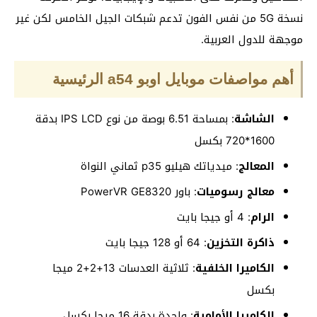
نسخة 5G من نفس الفون تدعم شبكات الجيل الخامس لكن غير
موجهة للدول العربية.
أهم مواصفات موبايل اوبو a54 الرئيسية
الشاشة
: بمساحة 6.51 بوصة من نوع IPS LCD بدقة
1600*720 بكسل
المعالج
: ميدياتك هيليو p35 ثماني النواة
معالج رسوميات
: باور PowerVR GE8320
الرام
: 4 أو جيجا بايت
ذاكرة التخزين
: 64 أو 128 جيجا بايت
الكاميرا الخلفية
: ثلاثية العدسات 13+2+2 ميجا
بكسل
الكاميرا الأمامية
: واحدة بدقة 16 ميجا بكسل