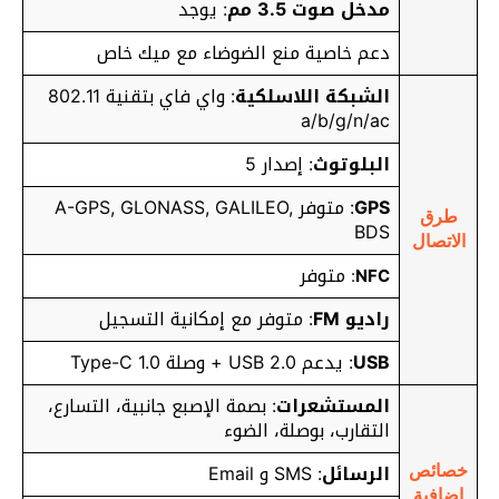
مدخل صوت 3.5 مم
: يوجد
دعم خاصية منع الضوضاء مع ميك خاص
الشبكة اللاسلكية
: واي فاي بتقنية 802.11
a/b/g/n/ac
البلوتوث
: إصدار 5
GPS
: متوفر A-GPS, GLONASS, GALILEO,
طرق
BDS
الاتصال
متوفر
:
NFC
راديو FM
: متوفر مع إمكانية التسجيل
USB
: يدعم USB 2.0 + وصلة Type-C 1.0
المستشعرات
: بصمة الإصبع جانبية، التسارع،
التقارب، بوصلة، الضوء
الرسائل
: SMS و Email
خصائص
إضافية