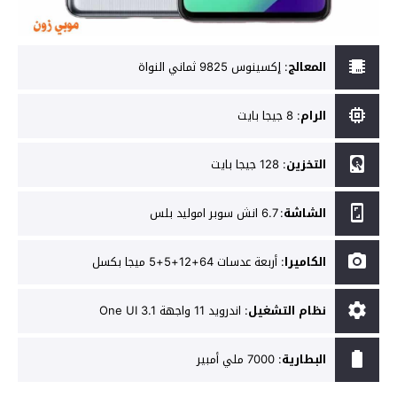
المعالج
:
إكسينوس 9825 ثماني النواة
الرام
:
8 جيجا بايت
التخزين
:
128 جيجا بايت
الشاشة
:
6.7 انش سوبر اموليد بلس
الكاميرا
:
أربعة عدسات 64+12+5+5 ميجا بكسل
نظام التشغيل
:
اندرويد 11 واجهة One UI 3.1
البطارية
:
7000 ملي أمبير