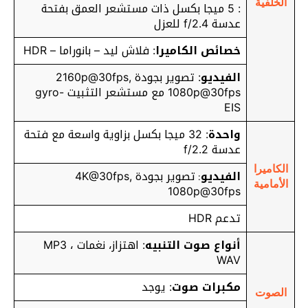
الخلفية
: 5 ميجا بكسل ذات مستشعر العمق بفتحة
عدسة f/2.4 للعزل
خصائص الكاميرا
: فلاش ليد – بانوراما – HDR
الفيديو
: تصوير بجودة 2160p@30fps,
1080p@30fps مع مستشعر التثبيت gyro-
EIS
واحدة
: 32 ميجا بكسل بزاوية واسعة مع فتحة
عدسة f/2.2
الكاميرا
الفيديو
تصوير بجودة 4K@30fps,
:
الأمامية
1080p@30fps
تدعم HDR
أنواع صوت التنبيه
: اهتزاز، نغمات MP3 ،
WAV
مكبرات صوت
: يوجد
الصوت