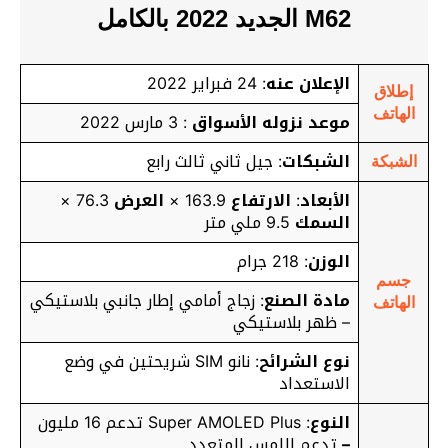
M62 الجديد 2022 بالكامل
الإعلان عنه
: 24 فبراير 2022
إطلاق
الهاتف
موعد نزوله الأسواق
: 3 مارس 2022
الشبكات
: جيل ثاني ثالث رابع
الشبكة
الأبعاد
:
الارتفاع
163.9 ×
العرض
76.3 ×
السمك
9.5 ملي متر
الوزن
: 218 جرام
جسم
مادة الصنع
: زجاج أمامي إطار جانبي بلاستيكي
الهاتف
– ظهر بلاستيكي
نوع الشرائح
: نانو SIM شريحتين في وضع
الاستعداد
النوع
: Super AMOLED Plus تدعم 16 مليون
–
تدعم اللمس المتعدد