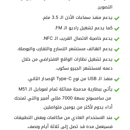
التصوير.
يدعم منفذ سماعات الأذن الـ 3.5 ملم.
كما يدعم تشغيل راديو الـ FM.
يدعم خاصية الاتصال القريب الـ NFC.
يدعم الهاتف مستشعر التسارع والتقارب والبوصلة.
يدعم تشغيل نظارات الواقع الافتراضي من خلال
دعمه لمستشعر الجيرو سكوب.
منفذ الـ USB من نوع Type-C الإصدار الثاني.
يأتي ببطارية مدمجة مماثلة تمام لموبايل الـ M51
من سامسونج بسعة 7000 مللي أمبير والتي تمنحك
أداء يدوم لأكثر من يومين متواصلين.
عند الاستخدام العادي من مكالمات وبعض التطبيقات
فسيعمل مده قد تصل إلى ثلاثة أيام ونصف.