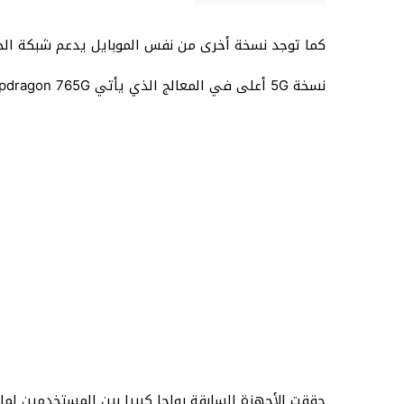
كما توجد نسخة أخرى من نفس الموبايل يدعم شبكة الجيل الخامس 5G أقوى في ال
نسخة 5G أعلى في المعالج الذي يأتي Qualcomm Snapdragon 765G بينما النسخة العادية سناب دراجون 730 جي.
حققت الأجهزة السابقة رواجا كبيرا بين المستخدمين لما