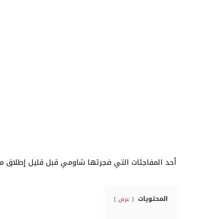
أحد المفاجئات التي فجرتها شاومي قبل قليل إطلاق موديل ريدمي edmi K30
المحتويات
عرض