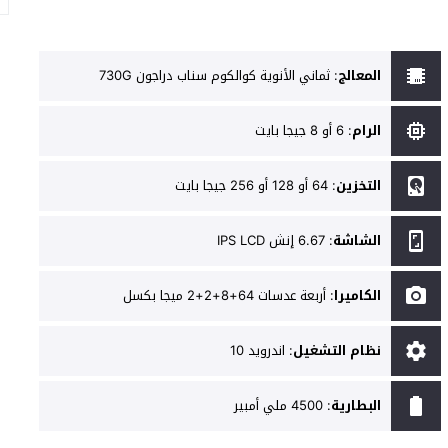
المعالج
:
ثماني الأنوية كوالكوم سناب دراجون 730G
الرام
:
6 أو 8 جيجا بايت
التخزين
:
64 أو 128 أو 256 جيجا بايت
الشاشة
:
6.67 إنش IPS LCD
الكاميرا
:
أربعة عدسات 64+8+2+2 ميجا بكسل
نظام التشغيل
:
اندرويد 10
البطارية
:
4500 ملي أمبير