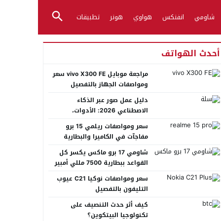
شاومي
انفنكس
هواوي
هونر
تطبيقات
أحدث الهواتف
مراجعة موبايل vivo X300 FE سعر
ومواصفات الجهاز بالتفصيل
دليل عمل صور عبر الذكاء
الاصطناعي 2026: الأدوات،
الأساليب، وأفضل المنصات العربية
سعر ومواصفات ريلمي 15 برو
مفاجآت في الكاميرا والبطارية
شاومي 17 برو ماكس يكسر كل
القواعد ببطارية 7500 مللي أمبير
عملاقة
سعر ومواصفات نوكيا C21 عيوب
التليفون بالتفصيل
كيف أثر حدث التنصيف على
تكنولوجيا البيتكوين؟