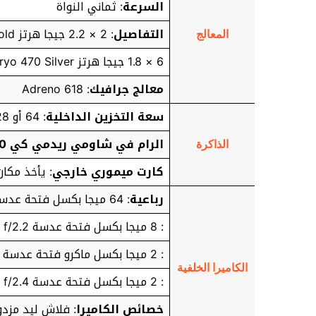
السرعة
: ثماني النواة
التفاصيل
: 2 × 2.2 جيجا هرتز Kryo 470 Gold
المعالج
6 × 1.8 جيجا هرتز Kryo 470 Silver
معالج جرافيك
: Adreno 618
سعة التخزين الداخلية
: 64 أو 128 أو 256 جيجا بايت
الرام في شاومي ريدمي كي 30
الذاكرة
كارت ميموري خارجي
: يأخذ مكان ش
رباعية
: 64 ميجا بكسل فتحة عدسة f/1.9 تدعم تثبيت تلقائي ثنائي للصور – زاوية واسعة
: 8 ميجا بكسل فتحة عدسة f/2.2 زاوية فائقة الاتساع
: 2 ميجا بكسل ماكرو فتحة عدسة f/2.4
الكاميرا الخلفية
: 2 ميجا بكسل فتحة عدسة f/2.4 لعزل الصور
خصائص الكاميرا
: فلاش ليد مزدوج –