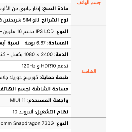
جسم الهاتف
مادة الصنع
: إطار جانبي من الألو
نوع الشرائح
: نانو SIM شريحتين في وضع الاستعداد
النوع
: IPS LCD تدعم 16 مليون
–
المساحة
: 6.67 بوصة –
نسبة أبع
الدقة
: 2400 × 1080 بكسل – كثافة البيكسلات في البوصة: 395 بكسل
تدعم HDR10 و 120Hz
الشاشة
طبقة حماية:
كورنينج جوريلا جلاس
مساحة الشاشة لجسم الهاتف
واجهة المستخدم
: MIUI 11
نظام التشغيل
: أندرويد 10
النوع
: Qualcomm Snapdragon 730G تكنولوجيا 8 نانو متر