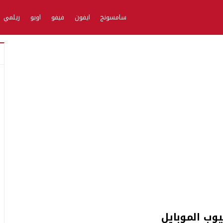
سامسونج
ايفون
فيفو
اوبو
ريلمي