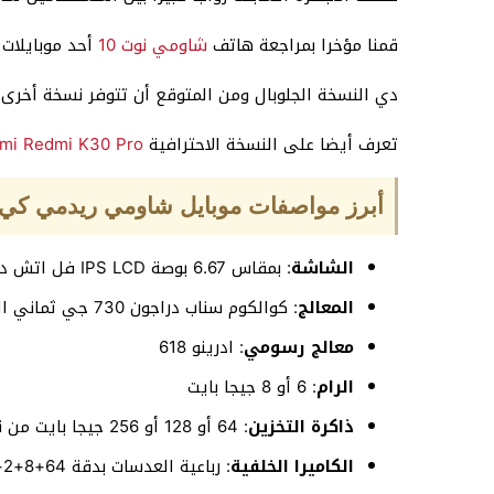
قمنا مؤخرا بمراجعة هاتف
شاومي نوت 10
أحد موبايلات 
دي النسخة الجلوبال ومن المتوقع أن تتوفر نسخة أخ
تعرف أيضا على النسخة الاحترافية
omi Redmi K30 Pro
أبرز مواصفات موبايل شاومي ريدمي كي K30 الأساسي
الشاشة
: بمقاس 6.67 بوصة IPS LCD فل اتش دي
المعالج
: كوالكوم سناب دراجون 730 جي ثماني النواة
معالج رسومي
: ادرينو 618
الرام
: 6 أو 8 جيجا بايت
ذاكرة التخزين
: 64 أو 128 أو 256 جيجا بايت من نوع UFS2.1
الكاميرا الخلفية
: رباعية العدسات بدقة 64+8+2+2 ميجا بكسل